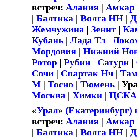
встреч:
Алания
|
Амкар
|
Балтика
|
Волга НН
|
Д
Жемчужина
|
Зенит
|
Ка
Кубань
|
Лада Тл
|
Локо
Мордовия
|
Нижний Нов
Ротор
|
Рубин
|
Сатурн
|
Сочи
|
Спартак Нч
|
Там
М
|
Тосно
|
Тюмень
| Ура
Москва
|
Химки
|
ЦСКА
«Урал» (Екатеринбург) 
встреч:
Алания
|
Амкар
|
Балтика
|
Волга НН
|
Д