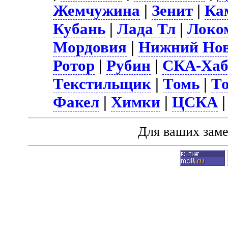
Жемчужина
|
Зенит
|
Ка
Кубань
|
Лада Тл
|
Локо
Мордовия
|
Нижний Нов
Ротор
|
Рубин
|
СКА-Хаб
Текстильщик
|
Томь
|
Т
Факел
|
Химки
|
ЦСКА
Для ваших зам