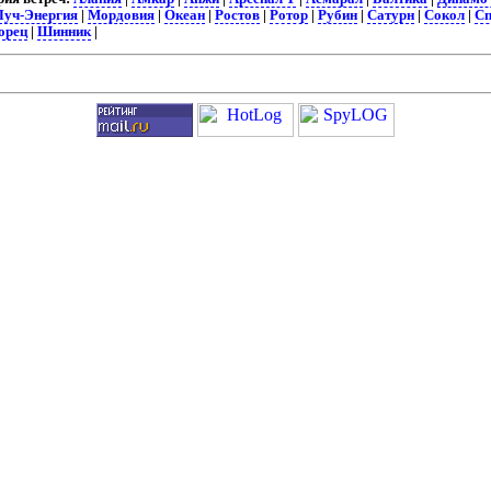
Луч-Энергия
|
Мордовия
|
Океан
|
Ростов
|
Ротор
|
Рубин
|
Сатурн
|
Сокол
|
Сп
орец
|
Шинник
|