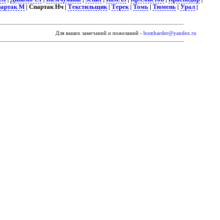
артак М
| Спартак Нч |
Текстильщик
|
Терек
|
Томь
|
Тюмень
|
Урал
|
Для ваших замечаний и пожеланий -
bombarder@yandex.ru