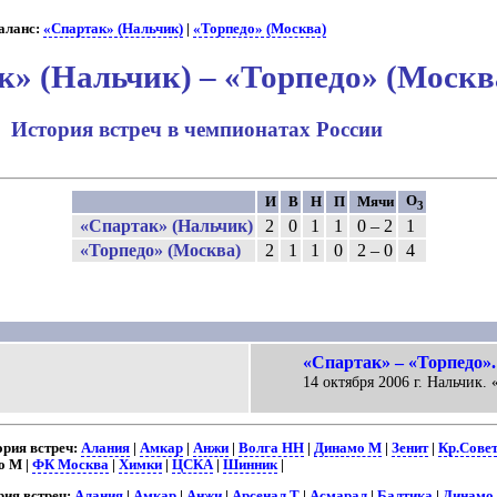
ланс:
«Спартак» (Нальчик)
|
«Торпедо» (Москва)
к» (Нальчик) – «Торпедо» (Москв
История встреч в чемпионатах России
О
И
В
Н
П
Мячи
3
«Спартак» (Нальчик)
2
0
1
1
0 – 2
1
«Торпедо» (Москва)
2
1
1
0
2 – 0
4
«Спартак» – «Торпедо».
14 октября 2006 г. Нальчик. 
рия встреч:
Алания
|
Амкар
|
Анжи
|
Волга НН
|
Динамо М
|
Зенит
|
Кр.Сове
о М |
ФК Москва
|
Химки
|
ЦСКА
|
Шинник
|
ия встреч:
Алания
|
Амкар
|
Анжи
|
Арсенал Т
|
Асмарал
|
Балтика
|
Динамо