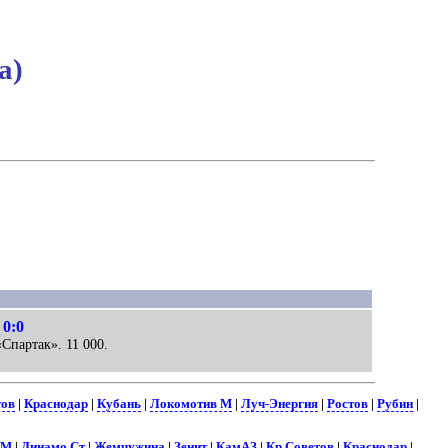
а)
 0:0
«Спартак». 11 000.
тов
|
Краснодар
|
Кубань
|
Локомотив М
|
Луч-Энергия
|
Ростов
|
Рубин
|
 М
|
Динамо Ст
|
Жемчужина
|
Зенит
|
КамАЗ
|
Кр.Советов
|
Краснодар
|