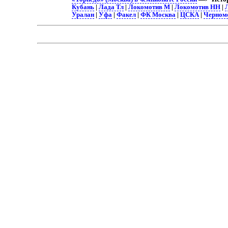
Кубань
|
Лада Тл
|
Локомотив М
|
Локомотив НН
|
Уралан
|
Уфа
|
Факел
|
ФК Москва
|
ЦСКА
|
Черном