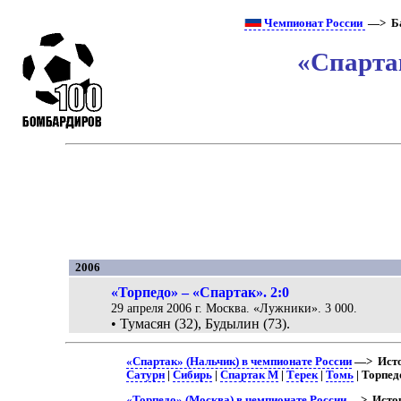
Чемпионат России
—> Ба
«Спарта
2006
«Торпедо» – «Спартак». 2:0
29 апреля 2006 г. Москва. «Лужники». 3 000.
• Тумасян (32), Будылин (73).
«Спартак» (Нальчик) в чемпионате России
—> Исто
Сатурн
|
Сибирь
|
Спартак М
|
Терек
|
Томь
| Торпед
«Торпедо» (Москва) в чемпионате России
—> Истор