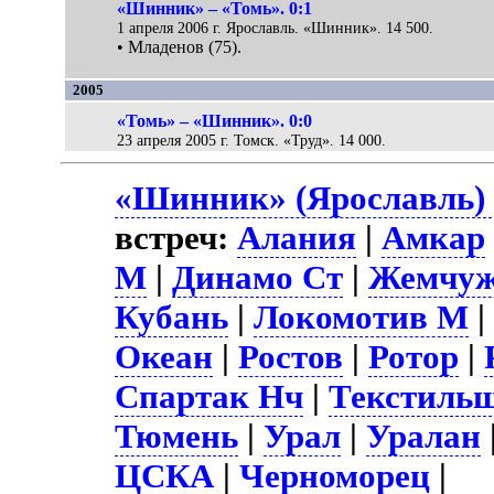
«Шинник» – «Томь». 0:1
1 апреля 2006 г. Ярославль. «Шинник». 14 500.
• Младенов (75).
2005
«Томь» – «Шинник». 0:0
23 апреля 2005 г. Томск. «Труд». 14 000.
«Шинник» (Ярославль) 
встреч:
Алания
|
Амкар
М
|
Динамо Ст
|
Жемчу
Кубань
|
Локомотив М
Океан
|
Ростов
|
Ротор
|
Спартак Нч
|
Текстиль
Тюмень
|
Урал
|
Уралан
ЦСКА
|
Черноморец
|