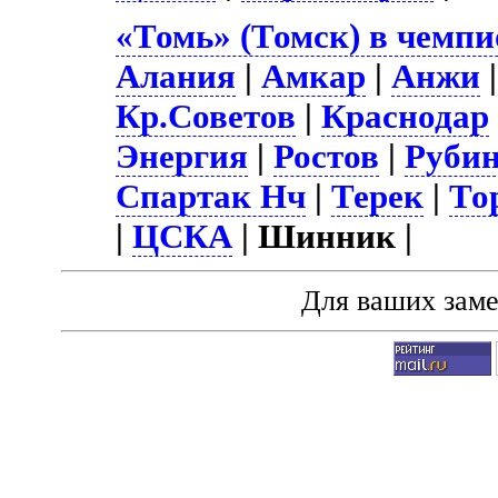
«Томь» (Томск) в чемпи
Алания
|
Амкар
|
Анжи
Кр.Советов
|
Краснодар
Энергия
|
Ростов
|
Руби
Спартак Нч
|
Терек
|
То
|
ЦСКА
| Шинник |
Для ваших зам