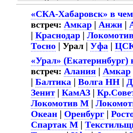
«СКА-Хабаровск» в чем
встреч:
Амкар
|
Анжи
|
|
Краснодар
|
Локомоти
Тосно
| Урал |
Уфа
|
ЦС
«Урал» (Екатеринбург) 
встреч:
Алания
|
Амкар
|
Балтика
|
Волга НН
|
Д
Зенит
|
КамАЗ
|
Кр.Сове
Локомотив М
|
Локомот
Океан
|
Оренбург
|
Рост
Спартак М
|
Текстильщ