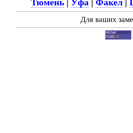
Тюмень
|
Уфа
|
Факел
|
Для ваших зам