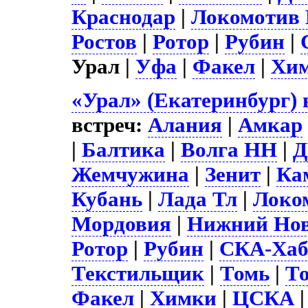
Краснодар
|
Локомотив
Ростов
|
Ротор
|
Рубин
|
Урал |
Уфа
|
Факел
|
Хи
«Урал» (Екатеринбург) 
встреч:
Алания
|
Амкар
|
Балтика
|
Волга НН
|
Д
Жемчужина
|
Зенит
|
Ка
Кубань
|
Лада Тл
|
Локо
Мордовия
|
Нижний Нов
Ротор
|
Рубин
|
СКА-Хаб
Текстильщик
|
Томь
|
Т
Факел
|
Химки
|
ЦСКА