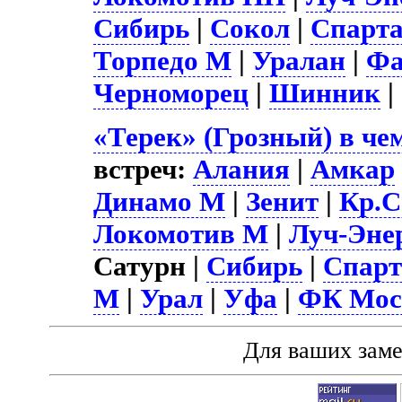
Сибирь
|
Сокол
|
Спарт
Торпедо М
|
Уралан
|
Фа
Черноморец
|
Шинник
|
«Терек» (Грозный) в че
встреч:
Алания
|
Амкар
Динамо М
|
Зенит
|
Кр.С
Локомотив М
|
Луч-Эне
Сатурн |
Сибирь
|
Спар
М
|
Урал
|
Уфа
|
ФК Мос
Для ваших зам