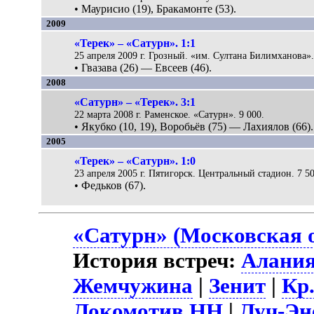
• Маурисио (19), Бракамонте (53).
2009
«Терек» – «Сатурн». 1:1
25 апреля 2009 г. Грозный. «им. Султана Билимханова».
• Гвазава (26) — Евсеев (46).
2008
«Сатурн» – «Терек». 3:1
22 марта 2008 г. Раменское. «Сатурн». 9 000.
• Якубко (10, 19), Воробьёв (75) — Лахиялов (66).
2005
«Терек» – «Сатурн». 1:0
23 апреля 2005 г. Пятигорск. Центральный стадион. 7 50
• Федьков (67).
«Сатурн» (Московская о
История встреч:
Алани
Жемчужина
|
Зенит
|
Кр
Локомотив НН
|
Луч-Эн