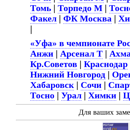
Томь
|
Торпедо М
|
Тосн
Факел
|
ФК Москва
|
Хи
|
«Уфа» в чемпионате Ро
Анжи
|
Арсенал Т
|
Ахм
Кр.Советов
|
Краснодар
Нижний Новгород
|
Оре
Хабаровск
|
Сочи
|
Спар
Тосно
|
Урал
|
Химки
|
Ц
Для ваших зам