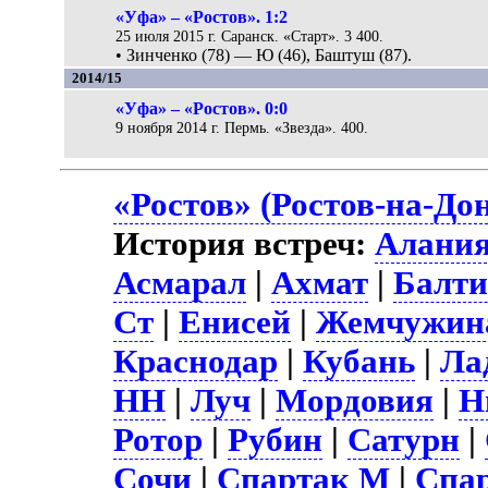
«Уфа» – «Ростов». 1:2
25 июля 2015 г. Саранск. «Старт». 3 400.
• Зинченко (78) — Ю (46), Баштуш (87).
2014/15
«Уфа» – «Ростов». 0:0
9 ноября 2014 г. Пермь. «Звезда». 400.
«Ростов» (Ростов-на-До
История встреч:
Алани
Асмарал
|
Ахмат
|
Балти
Ст
|
Енисей
|
Жемчужин
Краснодар
|
Кубань
|
Ла
НН
|
Луч
|
Мордовия
|
Н
Ротор
|
Рубин
|
Сатурн
|
Сочи
|
Спартак М
|
Спа