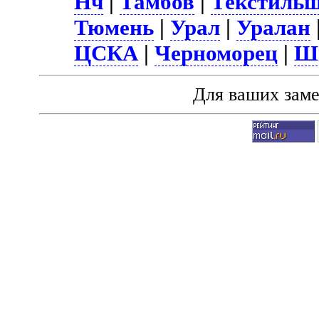
Нч
|
Тамбов
|
Текстиль
Тюмень
|
Урал
|
Уралан
ЦСКА
|
Черноморец
|
Ш
Для ваших зам