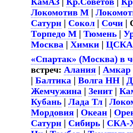
КамАЗ
|
Кр.Советов
|
Кр
Локомотив М
|
Локомот
Сатурн
|
Сокол
|
Сочи
| 
Торпедо М
|
Тюмень
|
У
Москва
|
Химки
|
ЦСКА
«Спартак» (Москва) в 
встреч:
Алания
|
Амкар
|
Балтика
|
Волга НН
|
Д
Жемчужина
|
Зенит
|
Ка
Кубань
|
Лада Тл
|
Локо
Мордовия
|
Океан
|
Оре
Сатурн
|
Сибирь
|
СКА-Х