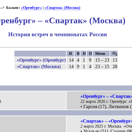
> Баланс:
«Оренбург»
|
«Спартак» (Москва)
ренбург» – «Спартак» (Москва)
История встреч в чемпионатах России
О
И
В
Н
П
Мячи
3
«Оренбург» (Оренбург)
14
4
1
9
15 – 23
13
«Спартак» (Москва)
14
9
1
4
23 – 15
28
«Оренбург» – «Спартак»
0.
22 марта 2026 г. Оренбург. «
• Гарсия (17), Литвинов (
«Спартак» – «Оренбург»
2 марта 2025 г. Москва. «От
• Угальде (51), Солари (90