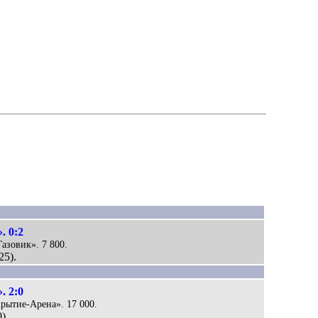
. 0:2
Газовик». 7 800.
25).
. 2:0
крытие-Арена». 17 000.
).