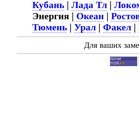
Кубань
|
Лада Тл
|
Локо
Энергия |
Океан
|
Росто
Тюмень
|
Урал
|
Факел
|
Для ваших зам