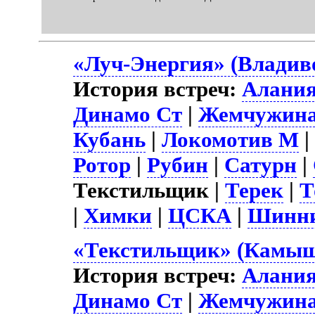
«Луч-Энергия» (Владиво
История встреч:
Алани
Динамо Ст
|
Жемчужин
Кубань
|
Локомотив М
Ротор
|
Рубин
|
Сатурн
|
Текстильщик |
Терек
|
Т
|
Химки
|
ЦСКА
|
Шинн
«Текстильщик» (Камыши
История встреч:
Алани
Динамо Ст
|
Жемчужин