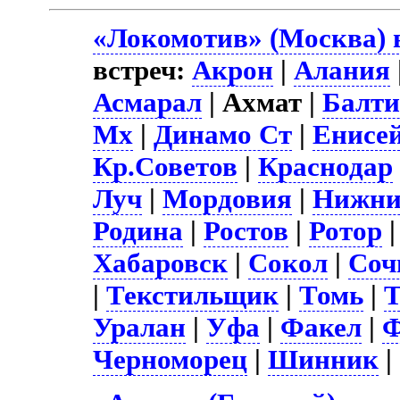
«Локомотив» (Москва) 
встреч:
Акрон
|
Алания
Асмарал
| Ахмат |
Балти
Мх
|
Динамо Ст
|
Енисе
Кр.Советов
|
Краснодар
Луч
|
Мордовия
|
Нижни
Родина
|
Ростов
|
Ротор
Хабаровск
|
Сокол
|
Соч
|
Текстильщик
|
Томь
|
Т
Уралан
|
Уфа
|
Факел
|
Ф
Черноморец
|
Шинник
|