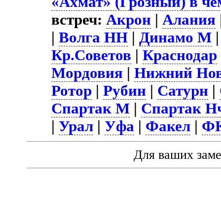
«Ахмат» (Грозный) в че
встреч:
Акрон
|
Алания
|
Волга НН
|
Динамо М
Кр.Советов
|
Краснодар
Мордовия
|
Нижний Нов
Ротор
|
Рубин
|
Сатурн
|
Спартак М
|
Спартак Н
|
Урал
|
Уфа
|
Факел
|
ФК
Для ваших зам