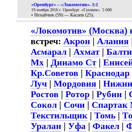
«Оренбург» – «Локомотив». 1:1
19 ноября 2016 г. Оренбург. «Газовик». 5 600.
• Нехайчик (59) — Касаев (25).
«Локомотив» (Москва) 
встреч:
Акрон
|
Алания
Асмарал
|
Ахмат
|
Балти
Мх
|
Динамо Ст
|
Енисе
Кр.Советов
|
Краснодар
Луч
|
Мордовия
|
Нижни
Ростов
|
Ротор
|
Рубин
|
Сокол
|
Сочи
|
Спартак
Текстильщик
|
Томь
|
Т
Уралан
|
Уфа
|
Факел
|
Ф