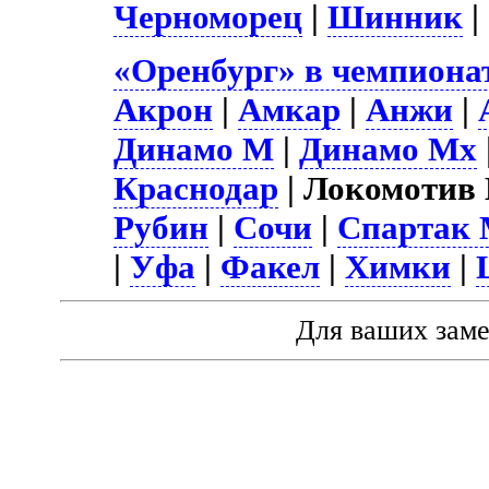
Черноморец
|
Шинник
|
«Оренбург» в чемпиона
Акрон
|
Амкар
|
Анжи
|
Динамо М
|
Динамо Мх
Краснодар
| Локомотив
Рубин
|
Сочи
|
Спартак
|
Уфа
|
Факел
|
Химки
|
Для ваших зам