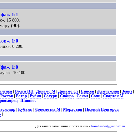
фа». 1:1
с». 15 800.
ару (90).
ов». 1:0
яник». 6 200.
фа». 1:0
лург». 10 100.
алтика
|
Волга НН
|
Динамо М
|
Динамо Ст
|
Енисей
|
Жемчужина
|
Зенит
|
|
Ростов
|
Ротор
|
Рубин
|
Сатурн
|
Сибирь
|
Сокол
|
Сочи
|
Спартак М
|
рноморец
|
Шинник
|
аснодар
|
Кубань
|
Локомотив М
|
Мордовия
|
Нижний Новгород
|
А
|
Для ваших замечаний и пожеланий -
bombarder@yandex.ru