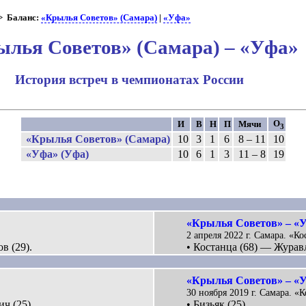
 Баланс:
«Крылья Советов» (Самара)
|
«Уфа»
ылья Советов» (Самара) – «Уфа»
История встреч в чемпионатах России
О
И
В
Н
П
Мячи
3
«Крылья Советов» (Самара)
10
3
1
6
8 – 11
10
«Уфа» (Уфа)
10
6
1
3
11 – 8
19
«Крылья Советов» – «У
2 апреля 2022 г. Самара. «Ко
в (29).
• Костанца (68) — Журавл
«Крылья Советов» – «У
30 ноября 2019 г. Самара. «К
ч (25).
• Бизьяк (25).