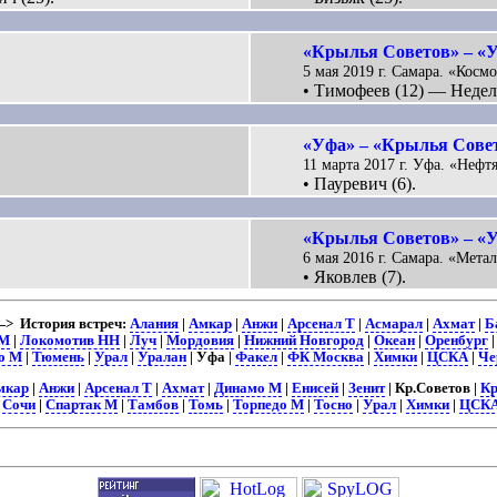
«Крылья Советов» – «У
5 мая 2019 г. Самара. «Космо
.
• Тимофеев (12) — Неделч
«Уфа» – «Крылья Совет
11 марта 2017 г. Уфа. «Нефт
• Пауревич (6).
«Крылья Советов» – «У
6 мая 2016 г. Самара. «Метал
• Яковлев (7).
> История встреч:
Алания
|
Амкар
|
Анжи
|
Арсенал Т
|
Асмарал
|
Ахмат
|
Б
 М
|
Локомотив НН
|
Луч
|
Мордовия
|
Нижний Новгород
|
Океан
|
Оренбург
о М
|
Тюмень
|
Урал
|
Уралан
| Уфа |
Факел
|
ФК Москва
|
Химки
|
ЦСКА
|
Че
мкар
|
Анжи
|
Арсенал Т
|
Ахмат
|
Динамо М
|
Енисей
|
Зенит
| Кр.Советов |
Кр
|
Сочи
|
Спартак М
|
Тамбов
|
Томь
|
Торпедо М
|
Тосно
|
Урал
|
Химки
|
ЦСК