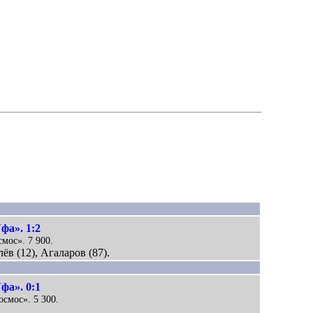
фа». 1:2
смос». 7 900.
ёв (12), Агаларов (87).
фа». 0:1
осмос». 5 300.