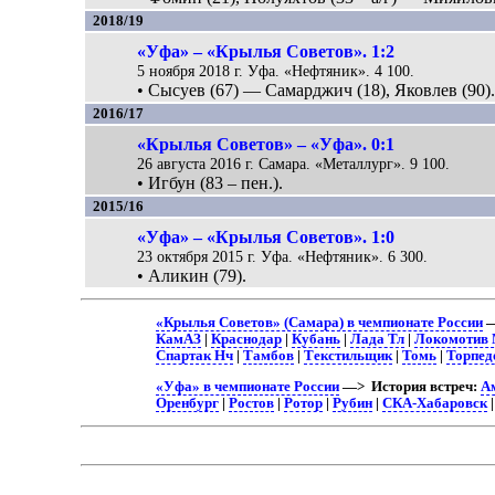
2018/19
«Уфа» – «Крылья Советов». 1:2
5 ноября 2018 г. Уфа. «Нефтяник». 4 100.
• Сысуев (67) — Самарджич (18), Яковлев (90)
2016/17
«Крылья Советов» – «Уфа». 0:1
26 августа 2016 г. Самара. «Металлург». 9 100.
• Игбун (83 – пен.).
2015/16
«Уфа» – «Крылья Советов». 1:0
23 октября 2015 г. Уфа. «Нефтяник». 6 300.
• Аликин (79).
«Крылья Советов» (Самара) в чемпионате России
—
КамАЗ
|
Краснодар
|
Кубань
|
Лада Тл
|
Локомотив
Спартак Нч
|
Тамбов
|
Текстильщик
|
Томь
|
Торпед
«Уфа» в чемпионате России
—> История встреч:
А
Оренбург
|
Ростов
|
Ротор
|
Рубин
|
СКА-Хабаровск