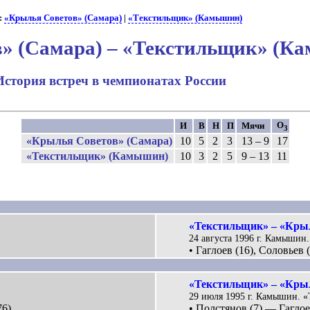
:
«Крылья Советов» (Самара)
|
«Текстильщик» (Камышин)
» (Самара) – «Текстильщик» (К
История встреч в чемпионатах России
О
И
В
Н
П
Мячи
3
«Крылья Советов» (Самара)
10
5
2
3
13 – 9
17
«Текстильщик» (Камышин)
10
3
2
5
9 – 13
11
«Текстильщик» – «Крыл
24 августа 1996 г. Камышин.
• Гаглоев (16), Соловьев
«Текстильщик» – «Крыл
29 июля 1995 г. Камышин. «
6).
• Полстянов (7) — Гаглоев