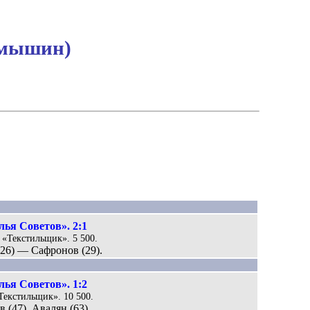
амышин)
ья Советов». 2:1
 «Текстильщик». 5 500.
 (26) — Сафронов (29).
ья Советов». 1:2
Текстильщик». 10 500.
 (47), Авалян (63).