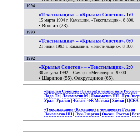
1994
«Текстильщик» – «Крылья Советов». 1:0
15 марта 1994 г. Камышин. «Текстильщик». 8 800.
• Волгин (23).
1993
«Текстильщик» – «Крылья Советов». 0:0
21 июня 1993 г. Камышин. «Текстильщик». 8 100.
1992
«Крылья Советов» – «Текстильщик». 2:0
30 августа 1992 г. Самара. «Металлург». 9 000.
• Шарипов (55), Фахрутдинов (65).
«Крылья Советов» (Самара) в чемпионате России
—
Лада Тл
|
Локомотив М
|
Локомотив НН
|
Луч-Энер
Урал
|
Уралан
|
Факел
|
ФК Москва
|
Химки
|
ЦСКА
«Текстильщик» (Камышин) в чемпионате России
—>
Локомотив НН
|
Луч-Энергия
|
Океан
|
Ростов
|
Рот