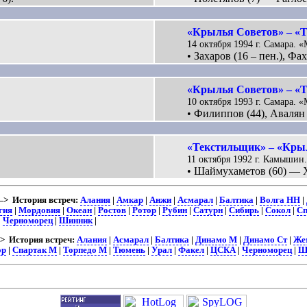
«Крылья Советов» – «Т
14 октября 1994 г. Самара. «
• Захаров (16 – пен.), Фа
«Крылья Советов» – «Т
10 октября 1993 г. Самара. «
• Филиппов (44), Авалян 
«Текстильщик» – «Крыл
11 октября 1992 г. Камышин.
• Шаймухаметов (60) — Х
> История встреч:
Алания
|
Амкар
|
Анжи
|
Асмарал
|
Балтика
|
Волга НН
|
гия
|
Мордовия
|
Океан
|
Ростов
|
Ротор
|
Рубин
|
Сатурн
|
Сибирь
|
Сокол
|
Сп
|
Черноморец
|
Шинник
|
 История встреч:
Алания
|
Асмарал
|
Балтика
|
Динамо М
|
Динамо Ст
|
Же
ор
|
Спартак М
|
Торпедо М
|
Тюмень
|
Урал
|
Факел
|
ЦСКА
|
Черноморец
|
Ш