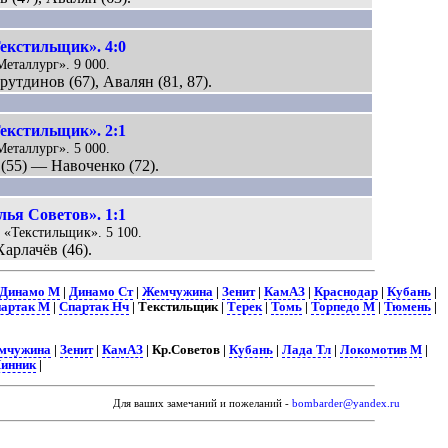
екстильщик». 4:0
Металлург». 9 000.
хрутдинов (67), Авалян (81, 87).
екстильщик». 2:1
Металлург». 5 000.
(55) — Навоченко (72).
ья Советов». 1:1
 «Текстильщик». 5 100.
арлачёв (46).
Динамо М
|
Динамо Ст
|
Жемчужина
|
Зенит
|
КамАЗ
|
Краснодар
|
Кубань
|
артак М
|
Спартак Нч
| Текстильщик |
Терек
|
Томь
|
Торпедо М
|
Тюмень
|
мчужина
|
Зенит
|
КамАЗ
| Кр.Советов |
Кубань
|
Лада Тл
|
Локомотив М
|
инник
|
Для ваших замечаний и пожеланий -
bombarder@yandex.ru