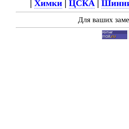
|
Химки
|
ЦСКА
|
Шинн
Для ваших зам