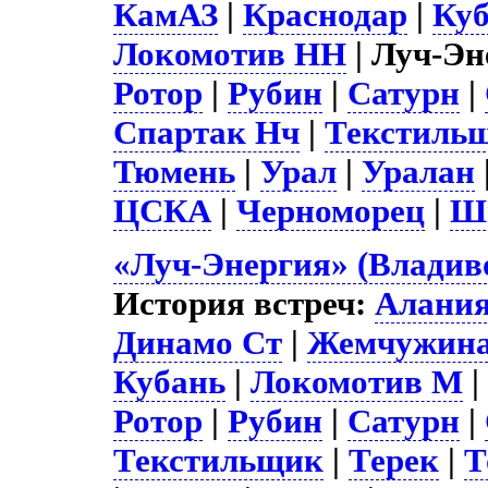
КамАЗ
|
Краснодар
|
Ку
Локомотив НН
| Луч-Эн
Ротор
|
Рубин
|
Сатурн
|
Спартак Нч
|
Текстиль
Тюмень
|
Урал
|
Уралан
ЦСКА
|
Черноморец
|
Ш
«Луч-Энергия» (Владиво
История встреч:
Алани
Динамо Ст
|
Жемчужин
Кубань
|
Локомотив М
Ротор
|
Рубин
|
Сатурн
|
Текстильщик
|
Терек
|
Т