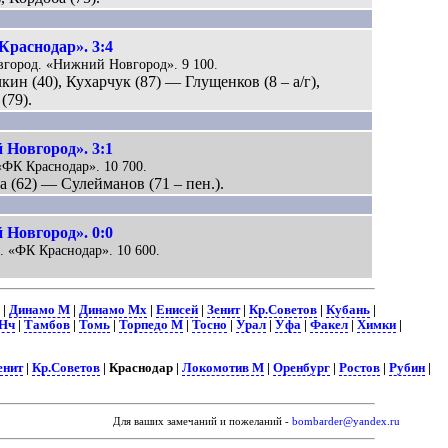
Краснодар». 3:4
вгород. «Нижний Новгород». 9 100.
кин (40), Кухарчук (87) — Глущенков (8 – а/г),
(79).
 Новгород». 3:1
 «ФК Краснодар». 10 700.
ба (62) — Сулейманов (71 – пен.).
 Новгород». 0:0
р. «ФК Краснодар». 10 600.
|
Динамо М
|
Динамо Мх
|
Енисей
|
Зенит
|
Кр.Советов
|
Кубань
|
 Нч
|
Тамбов
|
Томь
|
Торпедо М
|
Тосно
|
Урал
|
Уфа
|
Факел
|
Химки
|
енит
|
Кр.Советов
| Краснодар |
Локомотив М
|
Оренбург
|
Ростов
|
Рубин
|
Для ваших замечаний и пожеланий -
bombarder@yandex.ru