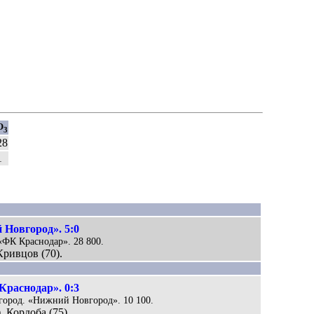
О
3
28
1
 Новгород». 5:0
 «ФК Краснодар». 28 800.
 Кривцов (70).
Краснодар». 0:3
город. «Нижний Новгород». 10 100.
, Кордоба (75).