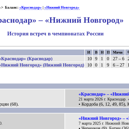
> Баланс:
«Краснодар»
|
«Нижний Новгород»
раснодар» – «Нижний Новгород»
История встреч в чемпионатах России
И
В
Н
П
Мячи
«Краснодар» (Краснодар)
10
9
1
0
27 – 6
«Нижний Новгород» (Нижний Новгород)
10
0
1
9
6 – 27
«Краснодар» – «Нижний
21 марта 2026 г. Краснодар.
рцян (68).
• Кордоба (6, 12, 49, 85),
«Нижний Новгород» – «
0.
7 марта 2025 г. Нижний Нов
• Черников (9), Батчи (36)