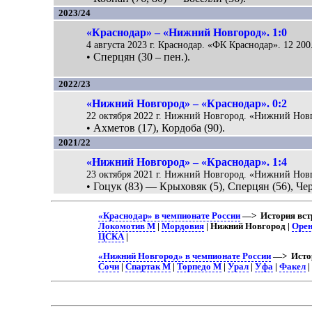
2023/24
«Краснодар» – «Нижний Новгород». 1:0
4 августа 2023 г. Краснодар. «ФК Краснодар». 12 200
• Сперцян (30 – пен.).
2022/23
«Нижний Новгород» – «Краснодар». 0:2
22 октября 2022 г. Нижний Новгород. «Нижний Новг
• Ахметов (17), Кордоба (90).
2021/22
«Нижний Новгород» – «Краснодар». 1:4
23 октября 2021 г. Нижний Новгород. «Нижний Новг
• Гоцук (83) — Крыховяк (5), Сперцян (56), Чер
«Краснодар» в чемпионате России
—> История вст
Локомотив М
|
Мордовия
| Нижний Новгород |
Орен
ЦСКА
|
«Нижний Новгород» в чемпионате России
—> Истор
Сочи
|
Спартак М
|
Торпедо М
|
Урал
|
Уфа
|
Факел
|