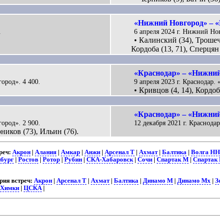
«Нижний Новгород» – «
.
6 апреля 2024 г. Нижний Но
• Калинский (34), Трошеч
Кордоба (13, 71), Сперцян 
«Краснодар» – «Нижний
ород». 4 400.
9 апреля 2023 г. Краснодар.
• Кривцов (4, 14), Кордо
«Краснодар» – «Нижний
ород». 2 900.
12 декабря 2021 г. Краснода
ников (73), Ильин (76).
реч:
Акрон
|
Алания
|
Амкар
|
Анжи
|
Арсенал Т
|
Ахмат
|
Балтика
|
Волга НН
бург
|
Ростов
|
Ротор
|
Рубин
|
СКА-Хабаровск
|
Сочи
|
Спартак М
|
Спартак
ия встреч:
Акрон
|
Арсенал Т
|
Ахмат
|
Балтика
|
Динамо М
|
Динамо Мх
|
З
Химки
|
ЦСКА
|