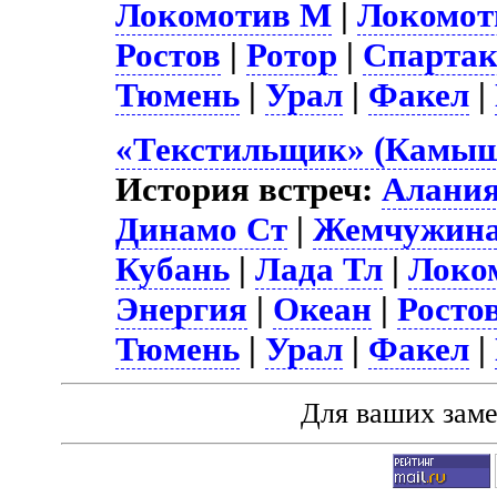
Локомотив М
|
Локомот
Ростов
|
Ротор
|
Спарта
Тюмень
|
Урал
|
Факел
|
«Текстильщик» (Камыши
История встреч:
Алани
Динамо Ст
|
Жемчужин
Кубань
|
Лада Тл
|
Локо
Энергия
|
Океан
|
Росто
Тюмень
|
Урал
|
Факел
|
Для ваших зам