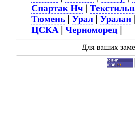
Спартак Нч
|
Текстиль
Тюмень
|
Урал
|
Уралан
ЦСКА
|
Черноморец
|
Для ваших зам