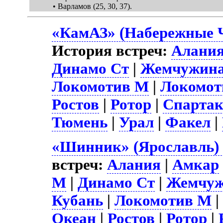
• Варламов (25, 30, 37).
«КамАЗ» (Набережные Ч
История встреч:
Алани
Динамо Ст
|
Жемчужин
Локомотив М
|
Локомот
Ростов
|
Ротор
|
Спарта
Тюмень
|
Урал
|
Факел
|
«Шинник» (Ярославль) 
встреч:
Алания
|
Амкар
М
|
Динамо Ст
|
Жемчу
Кубань
|
Локомотив М
Океан
|
Ростов
|
Ротор
|