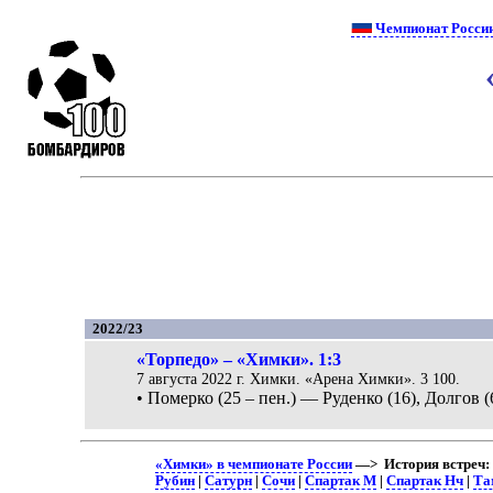
Чемпионат Росси
2022/23
«Торпедо» – «Химки». 1:3
7 августа 2022 г. Химки. «Арена Химки». 3 100.
• Померко (25 – пен.) — Руденко (16), Долгов (6
«Химки» в чемпионате России
—> История встреч:
Рубин
|
Сатурн
|
Сочи
|
Спартак М
|
Спартак Нч
|
Та