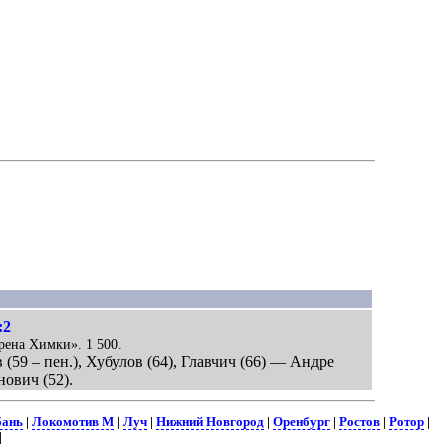
:2
рена Химки». 1 500.
 (59 – пен.), Хубулов (64), Главчич (66) — Андре
нович (52).
бань
|
Локомотив М
|
Луч
|
Нижний Новгород
|
Оренбург
|
Ростов
|
Ротор
|
|