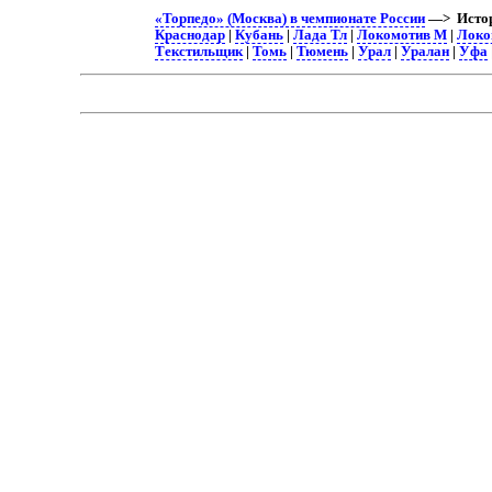
«Торпедо» (Москва) в чемпионате России
—> Истор
Краснодар
|
Кубань
|
Лада Тл
|
Локомотив М
|
Локо
Текстильщик
|
Томь
|
Тюмень
|
Урал
|
Уралан
|
Уфа