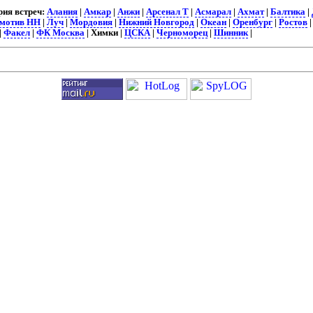
ия встреч:
Алания
|
Амкар
|
Анжи
|
Арсенал Т
|
Асмарал
|
Ахмат
|
Балтика
|
мотив НН
|
Луч
|
Мордовия
|
Нижний Новгород
|
Океан
|
Оренбург
|
Ростов
|
Факел
|
ФК Москва
| Химки |
ЦСКА
|
Черноморец
|
Шинник
|