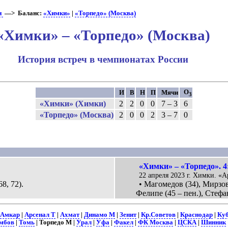
и
—> Баланс:
«Химки»
|
«Торпедо» (Москва)
«Химки» – «Торпедо» (Москва)
История встреч в чемпионатах России
О
И
В
Н
П
Мячи
3
«Химки» (Химки)
2
2
0
0
7 – 3
6
«Торпедо» (Москва)
2
0
0
2
3 – 7
0
«Химки» – «Торпедо». 4
22 апреля 2023 г. Химки. «А
8, 72).
• Магомедов (34), Мирзов
Фелипе (45 – пен.), Стефа
Амкар
|
Арсенал Т
|
Ахмат
|
Динамо М
|
Зенит
|
Кр.Советов
|
Краснодар
|
Ку
мбов
|
Томь
| Торпедо М |
Урал
|
Уфа
|
Факел
|
ФК Москва
|
ЦСКА
|
Шинник