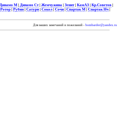
Динамо М
|
Динамо Ст
|
Жемчужина
|
Зенит
|
КамАЗ
|
Кр.Советов
|
|
Ротор
|
Рубин
|
Сатурн
|
Сокол
|
Сочи
|
Спартак М
|
Спартак Нч
|
Для ваших замечаний и пожеланий -
bombarder@yandex.ru