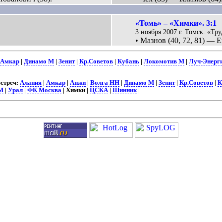
«Томь» – «Химки». 3:1
3 ноября 2007 г. Томск. «Тру
• Мазнов (40, 72, 81) — Е
Амкар
|
Динамо М
|
Зенит
|
Кр.Советов
|
Кубань
|
Локомотив М
|
Луч-Энерг
стреч:
Алания
|
Амкар
|
Анжи
|
Волга НН
|
Динамо М
|
Зенит
|
Кр.Советов
|
К
М
|
Урал
|
ФК Москва
| Химки |
ЦСКА
|
Шинник
|