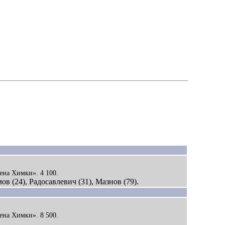
ена Химки». 4 100.
в (24), Радосавлевич (31), Мазнов (79).
ена Химки». 8 500.
.