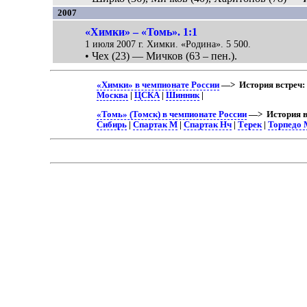
2007
«Химки» – «Томь». 1:1
1 июля 2007 г. Химки. «Родина». 5 500.
• Чех (23) — Мичков (63 – пен.).
«Химки» в чемпионате России
—> История встреч:
Москва
|
ЦСКА
|
Шинник
|
«Томь» (Томск) в чемпионате России
—> История в
Сибирь
|
Спартак М
|
Спартак Нч
|
Терек
|
Торпедо 