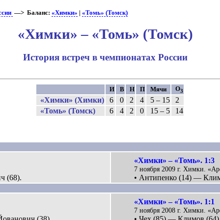
ссии
—> Баланс:
«Химки»
|
«Томь» (Томск)
«Химки» – «Томь» (Томск)
История встреч в чемпионатах России
О
И
В
Н
П
Мячи
3
«Химки» (Химки)
6
0
2
4
5 – 15
2
«Томь» (Томск)
6
4
2
0
15 – 5
14
«Химки» – «Томь». 1:3
7 ноября 2009 г. Химки. «Ар
ч (68).
• Антипенко (14) — Климо
«Химки» – «Томь». 1:1
7 ноября 2008 г. Химки. «Ар
Йованович (38).
• Чех (85) — Климов (64)