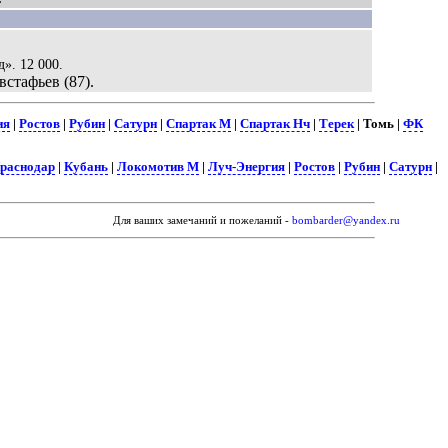
д». 12 000.
встафьев (87).
ия
|
Ростов
|
Рубин
|
Сатурн
|
Спартак М
|
Спартак Нч
|
Терек
| Томь |
ФК
раснодар
|
Кубань
|
Локомотив М
|
Луч-Энергия
|
Ростов
|
Рубин
|
Сатурн
|
Для ваших замечаний и пожеланий -
bombarder@yandex.ru