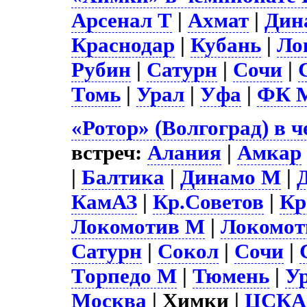
Арсенал Т
|
Ахмат
|
Дин
Краснодар
|
Кубань
|
Ло
Рубин
|
Сатурн
|
Сочи
|
Томь
|
Урал
|
Уфа
|
ФК 
«Ротор» (Волгоград) в 
встреч:
Алания
|
Амкар
|
Балтика
|
Динамо М
|
КамАЗ
|
Кр.Советов
|
Кр
Локомотив М
|
Локомот
Сатурн
|
Сокол
|
Сочи
|
Торпедо М
|
Тюмень
|
У
Москва
| Химки |
ЦСКА