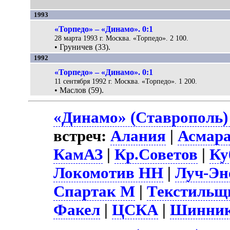
1993
«Торпедо» – «Динамо». 0:1
28 марта 1993 г. Москва. «Торпедо». 2 100.
• Груничев (33).
1992
«Торпедо» – «Динамо». 0:1
11 сентября 1992 г. Москва. «Торпедо». 1 200.
• Маслов (59).
«Динамо» (Ставрополь)
встреч:
Алания
|
Асмар
КамАЗ
|
Кр.Советов
|
Ку
Локомотив НН
|
Луч-Эн
Спартак М
|
Текстильщ
Факел
|
ЦСКА
|
Шинни