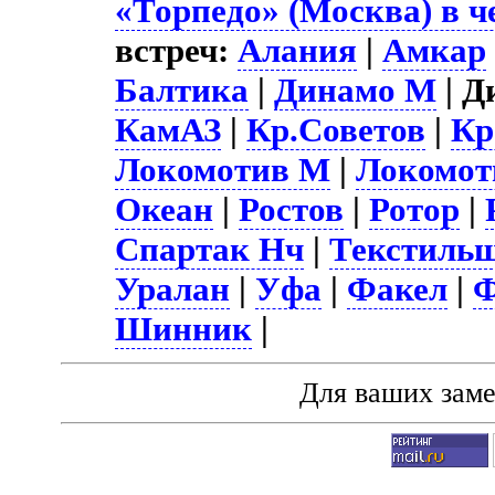
«Торпедо» (Москва) в ч
встреч:
Алания
|
Амкар
Балтика
|
Динамо М
| Д
КамАЗ
|
Кр.Советов
|
Кр
Локомотив М
|
Локомот
Океан
|
Ростов
|
Ротор
|
Спартак Нч
|
Текстиль
Уралан
|
Уфа
|
Факел
|
Ф
Шинник
|
Для ваших зам