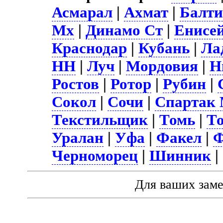
Асмарал
|
Ахмат
|
Балти
Мх
|
Динамо Ст
|
Енисе
Краснодар
|
Кубань
|
Ла
НН
|
Луч
|
Мордовия
|
Н
Ростов
|
Ротор
|
Рубин
|
Сокол
|
Сочи
|
Спартак
Текстильщик
|
Томь
|
Т
Уралан
|
Уфа
|
Факел
|
Ф
Черноморец
|
Шинник
|
Для ваших зам