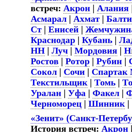
встреч:
Акрон
|
Алания
Асмарал
|
Ахмат
|
Балти
Ст
|
Енисей
|
Жемчужин
Краснодар
|
Кубань
|
Ла
НН
|
Луч
|
Мордовия
|
Н
Ростов
|
Ротор
|
Рубин
|
Сокол
|
Сочи
|
Спартак
Текстильщик
|
Томь
|
Т
Уралан
|
Уфа
|
Факел
|
Ф
Черноморец
|
Шинник
|
«Зенит» (Санкт-Петербу
История встреч:
Акрон