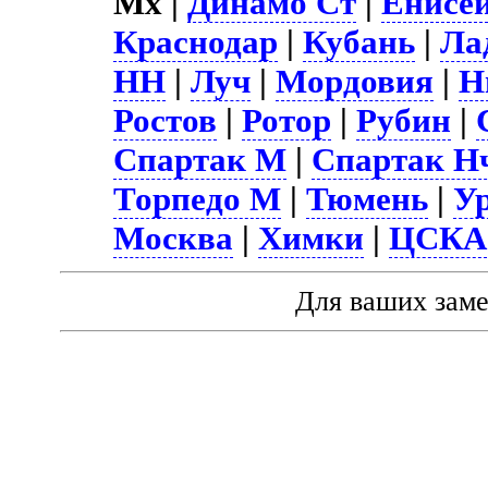
Мх |
Динамо Ст
|
Енисе
Краснодар
|
Кубань
|
Ла
НН
|
Луч
|
Мордовия
|
Н
Ростов
|
Ротор
|
Рубин
|
Спартак М
|
Спартак Н
Торпедо М
|
Тюмень
|
У
Москва
|
Химки
|
ЦСКА
Для ваших зам