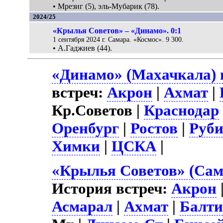
• Мрезиг (5), эль-Мубарик (78).
2024/25
«Крылья Советов» – «Динамо». 0:1
1 сентября 2024 г. Самара. «Космос». 9 300.
• А.Гаджиев (44).
«Динамо» (Махачкала) 
встреч:
Акрон
|
Ахмат
|
Кр.Советов |
Краснодар
Оренбург
|
Ростов
|
Руб
Химки
|
ЦСКА
|
«Крылья Советов» (Сам
История встреч:
Акрон
Асмарал
|
Ахмат
|
Балти