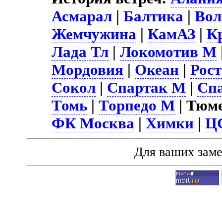
Асмарал
|
Балтика
|
Вол
Жемчужина
|
КамАЗ
|
К
Лада Тл
|
Локомотив М
Мордовия
|
Океан
|
Рост
Сокол
|
Спартак М
|
Сп
Томь
|
Торпедо М
| Тюм
ФК Москва
|
Химки
|
Ц
Для ваших зам