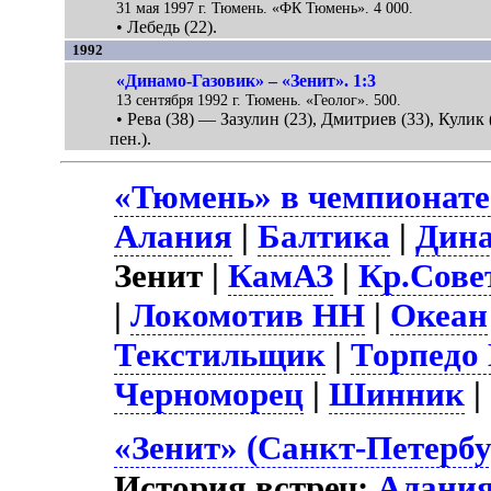
31 мая 1997 г. Тюмень. «ФК Тюмень». 4 000.
• Лебедь (22).
1992
«Динамо-Газовик» – «Зенит». 1:3
13 сентября 1992 г. Тюмень. «Геолог». 500.
• Рева (38) — Зазулин (23), Дмитриев (33), Кулик 
пен.).
«Тюмень» в чемпионате
Алания
|
Балтика
|
Дин
Зенит |
КамАЗ
|
Кр.Сове
|
Локомотив НН
|
Океан
Текстильщик
|
Торпедо
Черноморец
|
Шинник
|
«Зенит» (Санкт-Петербу
История встреч:
Алани