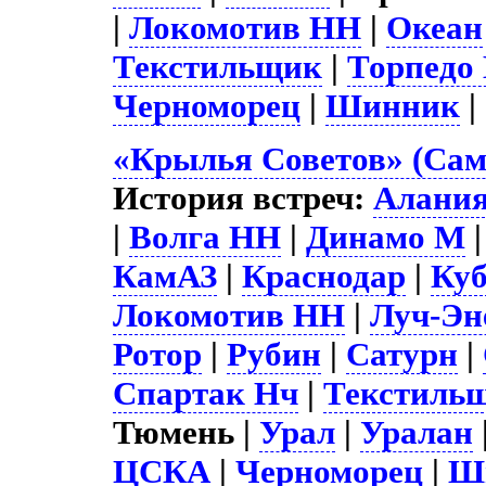
|
Локомотив НН
|
Океан
Текстильщик
|
Торпедо
Черноморец
|
Шинник
|
«Крылья Советов» (Сам
История встреч:
Алани
|
Волга НН
|
Динамо М
КамАЗ
|
Краснодар
|
Ку
Локомотив НН
|
Луч-Эн
Ротор
|
Рубин
|
Сатурн
|
Спартак Нч
|
Текстиль
Тюмень |
Урал
|
Уралан
ЦСКА
|
Черноморец
|
Ш