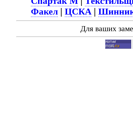
Спартак М
|
Текстильщ
Факел
|
ЦСКА
|
Шинни
Для ваших зам