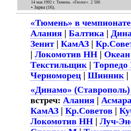
14 мая 1992 г. Тюмень. «Геолог». 2 500.
• Зарва (16).
«Тюмень» в чемпионате
Алания
|
Балтика
|
Дин
Зенит
|
КамАЗ
|
Кр.Сове
|
Локомотив НН
|
Океан
Текстильщик
|
Торпедо
Черноморец
|
Шинник
|
«Динамо» (Ставрополь)
встреч:
Алания
|
Асмар
КамАЗ
|
Кр.Советов
|
Ку
Локомотив НН
|
Луч-Эн