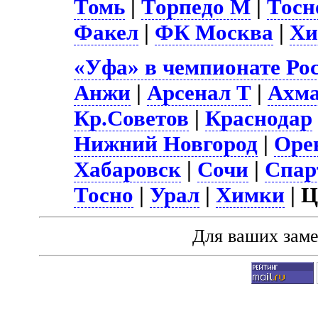
Томь
|
Торпедо М
|
Тосн
Факел
|
ФК Москва
|
Хи
«Уфа» в чемпионате Ро
Анжи
|
Арсенал Т
|
Ахм
Кр.Советов
|
Краснодар
Нижний Новгород
|
Оре
Хабаровск
|
Сочи
|
Спар
Тосно
|
Урал
|
Химки
| 
Для ваших зам