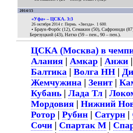
2014/15
«Уфа» – ЦСКА. 3:3
26 октября 2014 г. Пермь. «Звезда». 1 600.
• Браун-Форбс (12), Семакин (50), Сафрониди (8
Березуцкий (43), Натхо (59 – пен., 90 – пен.).
ЦСКА (Москва) в чемпи
Алания
|
Амкар
|
Анжи
Балтика
|
Волга НН
|
Д
Жемчужина
|
Зенит
|
Ка
Кубань
|
Лада Тл
|
Локо
Мордовия
|
Нижний Нов
Ротор
|
Рубин
|
Сатурн
|
Сочи
|
Спартак М
|
Спа