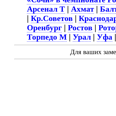
Арсенал Т
|
Ахмат
|
Бал
|
Кр.Советов
|
Краснода
Оренбург
|
Ростов
|
Рото
Торпедо М
|
Урал
|
Уфа
Для ваших зам