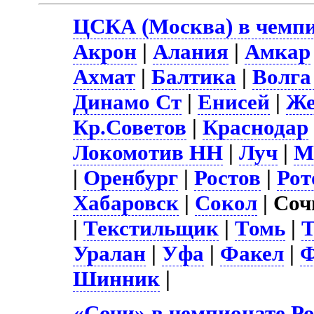
ЦСКА (Москва) в чемпи
Акрон
|
Алания
|
Амкар
Ахмат
|
Балтика
|
Волга
Динамо Ст
|
Енисей
|
Же
Кр.Советов
|
Краснодар
Локомотив НН
|
Луч
|
М
|
Оренбург
|
Ростов
|
Рот
Хабаровск
|
Сокол
| Соч
|
Текстильщик
|
Томь
|
Т
Уралан
|
Уфа
|
Факел
|
Ф
Шинник
|
«Сочи» в чемпионате Р