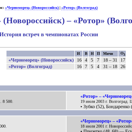
нс:
«Черноморец» (Новороссийск)
|
«Ротор» (Волгоград)
(Новороссийск) – «Ротор» (Волго
История встреч в чемпионатах России
О
И
В
Н
П
Мячи
3
«Черноморец» (Новороссийск)
16
4
5
7
18 – 31
17
«Ротор» (Волгоград)
16
7
5
4
31 – 18
26
«Ротор» – «Черноморец»
 8 500.
19 июля 2003 г. Волгоград. 
• Зубко (52), Бондаренко 
«Черноморец» – «Ротор»
000.
18 июля 2001 г. Новороссийс
• Призетко (48, 68) — Еси