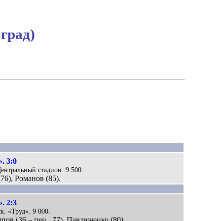
град)
. 3:0
Центральный стадион. 9 500.
(76), Романов (85).
. 2:3
к. «Труд». 9 000.
пов (36 – пен., 77), Павлюченко (80).