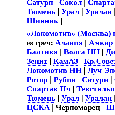
Сатурн
|
Сокол
|
Спарт
Тюмень
|
Урал
|
Уралан
Шинник
|
«Локомотив» (Москва) 
встреч:
Алания
|
Амкар
Балтика
|
Волга НН
|
Д
Зенит
|
КамАЗ
|
Кр.Сове
Локомотив НН
|
Луч-Эн
Ротор
|
Рубин
|
Сатурн
|
Спартак Нч
|
Текстиль
Тюмень
|
Урал
|
Уралан
ЦСКА
| Черноморец |
Ш