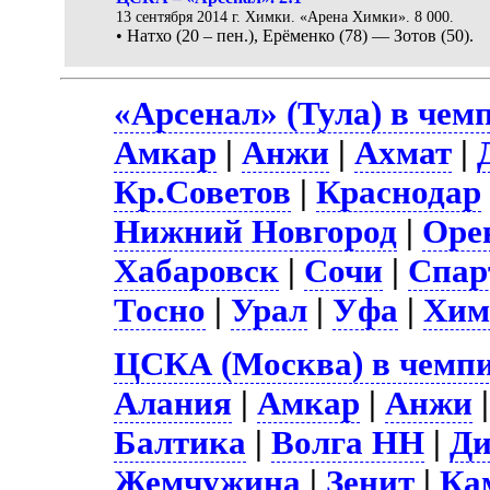
13 сентября 2014 г. Химки. «Арена Химки». 8 000.
• Натхо (20 – пен.), Ерёменко (78) — Зотов (50).
«Арсенал» (Тула) в чем
Амкар
|
Анжи
|
Ахмат
|
Кр.Советов
|
Краснодар
Нижний Новгород
|
Оре
Хабаровск
|
Сочи
|
Спар
Тосно
|
Урал
|
Уфа
|
Хим
ЦСКА (Москва) в чемпи
Алания
|
Амкар
|
Анжи
|
Балтика
|
Волга НН
|
Д
Жемчужина
|
Зенит
|
Ка