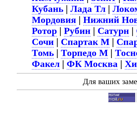
Кубань
|
Лада Тл
|
Локо
Мордовия
|
Нижний Нов
Ротор
|
Рубин
|
Сатурн
|
Сочи
|
Спартак М
|
Спа
Томь
|
Торпедо М
|
Тосн
Факел
|
ФК Москва
|
Хи
Для ваших зам