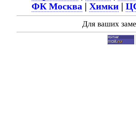
ФК Москва
|
Химки
|
Ц
Для ваших зам