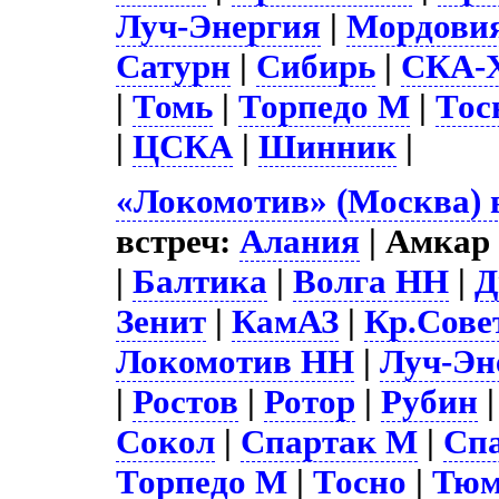
Луч-Энергия
|
Мордови
Сатурн
|
Сибирь
|
СКА-Х
|
Томь
|
Торпедо М
|
Тос
|
ЦСКА
|
Шинник
|
«Локомотив» (Москва) 
встреч:
Алания
| Амкар 
|
Балтика
|
Волга НН
|
Д
Зенит
|
КамАЗ
|
Кр.Сове
Локомотив НН
|
Луч-Эн
|
Ростов
|
Ротор
|
Рубин
Сокол
|
Спартак М
|
Сп
Торпедо М
|
Тосно
|
Тюм