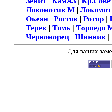
Зенит
|
КамАЗ
|
Кр.Сове
Локомотив М
|
Локомот
Океан
|
Ростов
|
Ротор
|
Терек
|
Томь
|
Торпедо 
Черноморец
|
Шинник
|
Для ваших зам