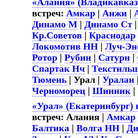
«Алания» (Владикавказ
встреч:
Амкар
|
Анжи
|
Динамо М
|
Динамо Ст
Кр.Советов
|
Краснодар
Локомотив НН
|
Луч-Эн
Ротор
|
Рубин
|
Сатурн
|
Спартак Нч
|
Текстиль
Тюмень
| Урал |
Уралан
Черноморец
|
Шинник
|
«Урал» (Екатеринбург) 
встреч: Алания |
Амкар
Балтика
|
Волга НН
|
Д