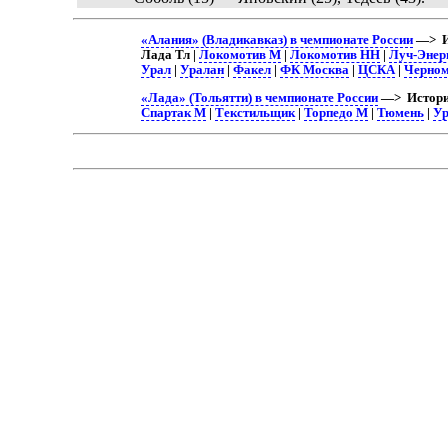
«Алания» (Владикавказ) в чемпионате России
—> И
Лада Тл |
Локомотив М
|
Локомотив НН
|
Луч-Энер
Урал
|
Уралан
|
Факел
|
ФК Москва
|
ЦСКА
|
Черном
«Лада» (Тольятти) в чемпионате России
—> История
Спартак М
|
Текстильщик
|
Торпедо М
|
Тюмень
|
Ур