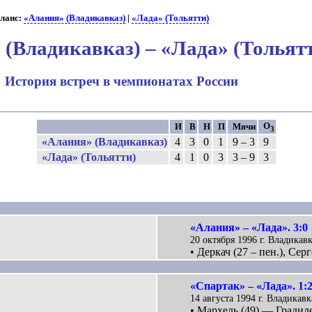
ланс:
«Алания» (Владикавказ)
|
«Лада» (Тольятти)
 (Владикавказ) – «Лада» (Тольят
История встреч в чемпионатах России
О
И
В
Н
П
Мячи
3
«Алания» (Владикавказ)
4
3
0
1
9 – 3
9
«Лада» (Тольятти)
4
1
0
3
3 – 9
3
«Алания» – «Лада». 3:0
20 октября 1996 г. Владикавк
• Деркач (27 – пен.), Сер
«Спартак» – «Лада». 1:
14 августа 1994 г. Владикавк
• Мархель (49) — Градиле