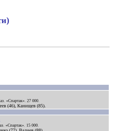
ти)
аз. «Спартак». 27 000.
геев (46), Канищев (85).
2
аз. «Спартак». 15 000.
нко (77), Валиев (88).