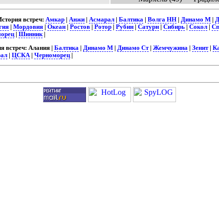
стория встреч:
Амкар
|
Анжи
|
Асмарал
|
Балтика
|
Волга НН
|
Динамо М
|
Д
гия
|
Мордовия
|
Океан
|
Ростов
|
Ротор
|
Рубин
|
Сатурн
|
Сибирь
|
Сокол
|
Сп
орец
|
Шинник
|
 встреч: Алания |
Балтика
|
Динамо М
|
Динамо Ст
|
Жемчужина
|
Зенит
|
К
ал
|
ЦСКА
|
Черноморец
|