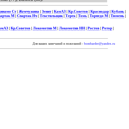
инамо Ст
|
Жемчужина
|
Зенит
|
КамАЗ
|
Кр.Советов
|
Краснодар
|
Кубань
|
артак М
|
Спартак Нч
|
Текстильщик
|
Терек
|
Томь
|
Торпедо М
|
Тюмень
|
амАЗ
|
Кр.Советов
|
Локомотив М
|
Локомотив НН
|
Ростов
|
Ротор
|
Для ваших замечаний и пожеланий -
bombarder@yandex.ru