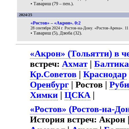
• Тавариш (79 – пен.).
2024/25
«Ростов» – «Акрон». 0:2
28 сентября 2024 г. Ростов-на-Дону. «Ростов-Арена». 11
• Тавариш (5), Дзюба (32).
«Акрон» (Тольятти) в ч
встреч:
Ахмат
|
Балтик
Кр.Советов
|
Краснодар
Оренбург
| Ростов |
Руб
Химки
|
ЦСКА
|
«Ростов» (Ростов-на-До
История встреч: Акрон 