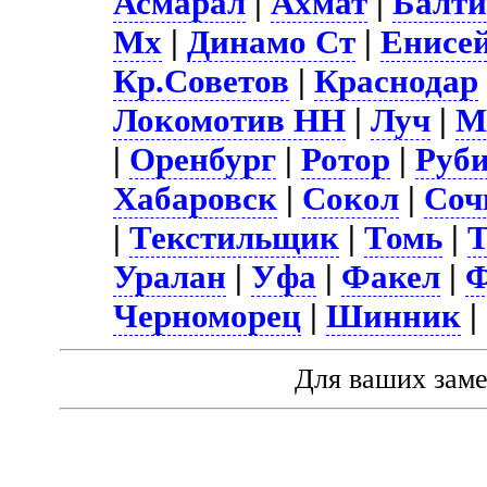
Асмарал
|
Ахмат
|
Балти
Мх
|
Динамо Ст
|
Енисе
Кр.Советов
|
Краснодар
Локомотив НН
|
Луч
|
М
|
Оренбург
|
Ротор
|
Руб
Хабаровск
|
Сокол
|
Соч
|
Текстильщик
|
Томь
|
Т
Уралан
|
Уфа
|
Факел
|
Ф
Черноморец
|
Шинник
|
Для ваших зам