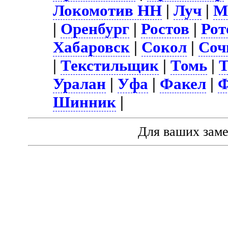
Локомотив НН
|
Луч
|
М
|
Оренбург
|
Ростов
|
Рот
Хабаровск
|
Сокол
|
Соч
|
Текстильщик
|
Томь
|
Т
Уралан
|
Уфа
|
Факел
|
Ф
Шинник
|
Для ваших зам