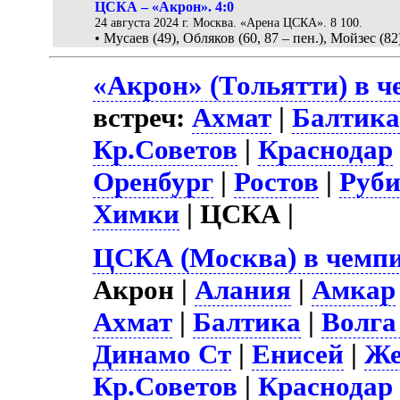
ЦСКА – «Акрон». 4:0
24 августа 2024 г. Москва. «Арена ЦСКА». 8 100.
• Мусаев (49), Обляков (60, 87 – пен.), Мойзес (82
«Акрон» (Тольятти) в ч
встреч:
Ахмат
|
Балтик
Кр.Советов
|
Краснодар
Оренбург
|
Ростов
|
Руб
Химки
| ЦСКА |
ЦСКА (Москва) в чемпи
Акрон |
Алания
|
Амкар
Ахмат
|
Балтика
|
Волга
Динамо Ст
|
Енисей
|
Же
Кр.Советов
|
Краснодар