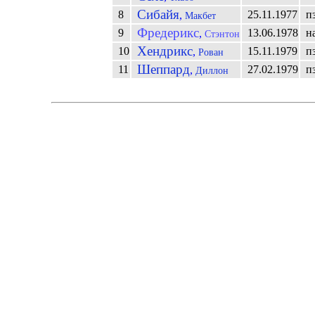
Сибайя
8
25.11.1977
п
,
Макбет
Фредерикс
9
13.06.1978
н
,
Стэнтон
Хендрикс
10
15.11.1979
п
,
Рован
Шеппард
11
27.02.1979
п
,
Диллон