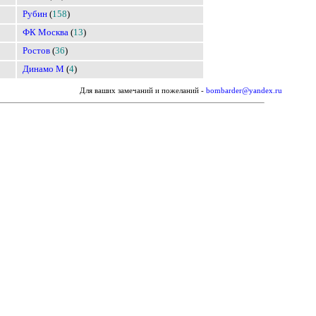
Рубин
(
158
)
ФК Москва
(
13
)
Ростов
(
36
)
Динамо М
(
4
)
Для ваших замечаний и пожеланий -
bombarder@yandex.ru