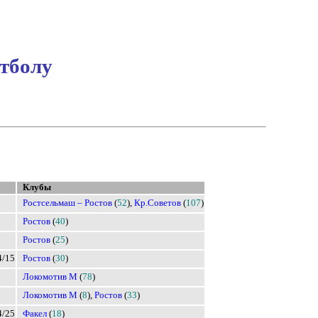
тболу
Клубы
Ростсельмаш – Ростов
(
52
),
Кр.Советов
(
107
)
Ростов
(
40
)
Ростов
(
25
)
4/15
Ростов
(
30
)
Локомотив М
(
78
)
Локомотив М
(
8
),
Ростов
(
33
)
4/25
Факел
(
18
)