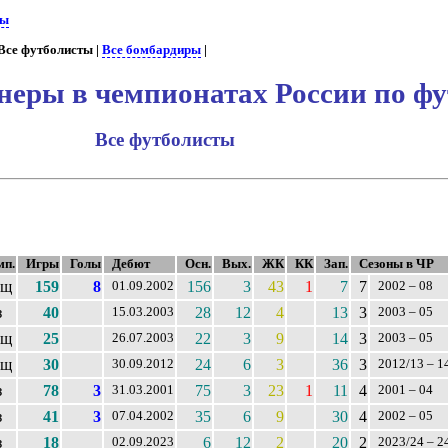
ны
Все футболисты |
Все бомбардиры
|
еры в чемпионатах России по фу
Все футболисты
мп.
Игры
Голы
Дебют
Осн.
Вых.
ЖК
КК
Зап.
Сезоны в ЧР
ащ
159
8
156
3
43
1
7
7
01.09.2002
2002 – 08
з
40
28
12
4
13
3
15.03.2003
2003 – 05
ащ
25
22
3
9
14
3
26.07.2003
2003 – 05
ащ
30
24
6
3
36
3
30.09.2012
2012/13 – 1
з
78
3
75
3
23
1
11
4
31.03.2001
2001 – 04
з
41
3
35
6
9
30
4
07.04.2002
2002 – 05
з
18
6
12
2
20
2
02.09.2023
2023/24 – 2