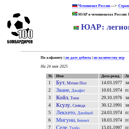
Чемпионат России
—>
Стра
ЮАР в чемпионатах России: 
ЮАР: легион
По алфавиту |
по дате дебюта
|
по количеству игр
На 24 мая 2025
№
Имя
Дата рожд.
А
Бут
1
14.03.1977
з
,
Мэтью Пол
Зване
2
10.01.1974
п
,
Джафет
Койл
3
29.10.1976
з
,
Тони
Ксулу
4
30.12.1991
з
,
Сиянда
Лекхето
5
24.03.1974
п
,
Джейкоб
Мнгуни
6
18.03.1974
п
,
Беннет
Селе
7
15.01.1997
п
,
Тхабо