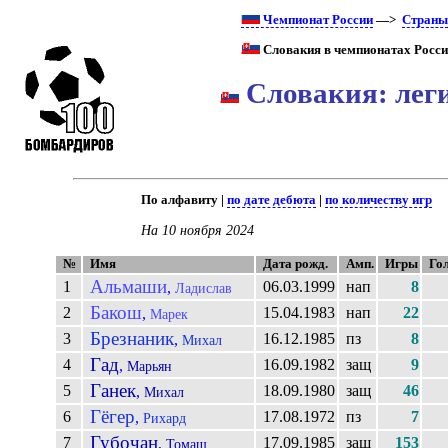
Чемпионат России
—>
Стран
Словакия в чемпионатах Росси
Словакия: леги
По алфавиту |
по дате дебюта
|
по количеству игр
На 10 ноября 2024
№
Имя
Дата рожд.
Амп.
Игры
Го
Альмаши
1
06.03.1999
нап
8
,
Ладислав
Бакош
2
15.04.1983
нап
22
,
Марек
Брезнаник
3
16.12.1985
пз
8
,
Михал
Гад
4
16.09.1982
защ
9
,
Марьян
Ганек
5
18.09.1980
защ
46
,
Михал
Гёгер
6
17.08.1972
пз
7
,
Рихард
Губочан
7
17.09.1985
защ
153
,
Томаш