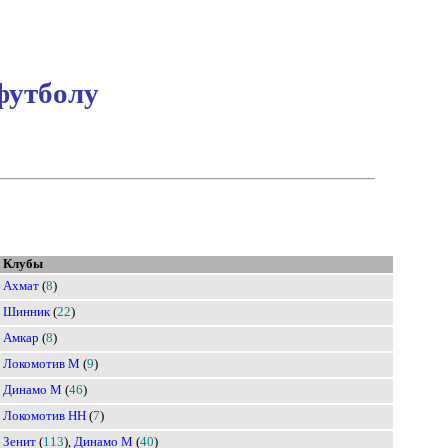
футболу
Клубы
Ахмат
(
8
)
Шинник
(
22
)
Амкар
(
8
)
Локомотив М
(
9
)
Динамо М
(
46
)
Локомотив НН
(
7
)
Зенит
(
113
),
Динамо М
(
40
)