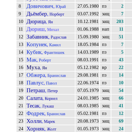
Довичович
8
27.05.1980
пз
2
,
Юрай
Дьёмбер
9
03.07.1992
защ
7
,
Норберт
Дюрица
10
10.12.1981
защ
203
,
Ян
Дюриш
11
01.06.1988
нап
11
,
Михал
Забавник
12
15.09.1980
защ
51
,
Радослав
Копунек
13
18.05.1984
пз
7
,
Камил
Кубик
14
14.03.1989
пз
5
,
Франтишек
Мак
15
08.03.1991
пз
43
,
Роберт
Муха
16
05.12.1982
вр
22
,
Ян
Обжера
17
29.08.1981
пз
14
,
Бранислав
Павлус
18
22.06.1974
пз
10
,
Павол
Петраш
19
07.05.1979
защ
54
,
Петер
Салата
20
24.01.1985
защ
66
,
Корнел
Тесак
21
08.03.1985
защ
41
,
Лукаш
Фодрек
22
05.02.1981
пз
12
,
Бранислав
Холли
23
20.08.1973
защ
69
,
Марек
Хорняк
24
01.05.1973
защ
24
,
Жолт