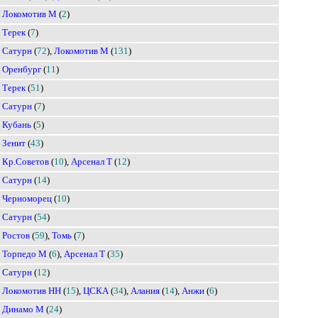
Локомотив М
(
2
)
Терек
(
7
)
Сатурн
(
72
),
Локомотив М
(
131
)
Оренбург
(
11
)
Терек
(
51
)
Сатурн
(
7
)
Кубань
(
5
)
Зенит
(
43
)
Кр.Советов
(
10
),
Арсенал Т
(
12
)
Сатурн
(
14
)
Черноморец
(
10
)
Сатурн
(
54
)
Ростов
(
59
),
Томь
(
7
)
Торпедо М
(
6
),
Арсенал Т
(
35
)
Сатурн
(
12
)
Локомотив НН
(
15
),
ЦСКА
(
34
),
Алания
(
14
),
Анжи
(
6
)
Динамо М
(
24
)