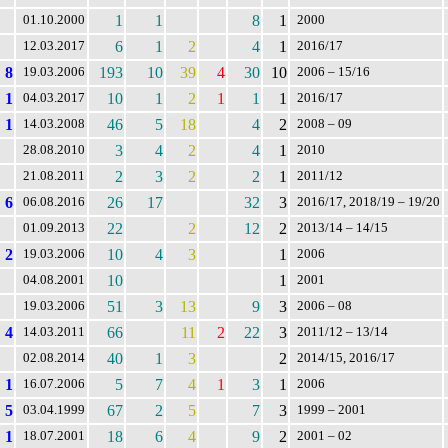
1
1
8
1
01.10.2000
2000
6
1
2
4
1
12.03.2017
2016/17
8
193
10
39
4
30
10
19.03.2006
2006 – 15/16
1
10
1
2
1
1
1
04.03.2017
2016/17
1
46
5
18
4
2
14.03.2008
2008 – 09
3
4
2
4
1
28.08.2010
2010
2
3
2
2
1
21.08.2011
2011/12
6
26
17
32
3
06.08.2016
2016/17, 2018/19 – 19/20
22
2
12
2
01.09.2013
2013/14 – 14/15
2
10
4
3
1
19.03.2006
2006
10
1
04.08.2001
2001
51
3
13
9
3
19.03.2006
2006 – 08
4
66
11
2
22
3
14.03.2011
2011/12 – 13/14
40
1
3
2
02.08.2014
2014/15, 2016/17
1
5
7
4
1
3
1
16.07.2006
2006
5
67
2
5
7
3
03.04.1999
1999 – 2001
1
18
6
4
9
2
18.07.2001
2001 – 02