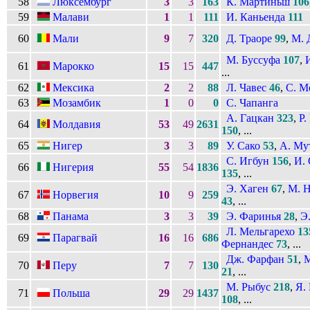
58
Люксембург
3
3
163
К. Мартиньш
106
59
Малави
1
1
111
И. Каньенда
111
60
Мали
9
7
320
Д. Траоре
99
,
М. 
М. Буссуфа
107
,
61
Марокко
15
15
447
...
62
Мексика
2
2
88
Л. Чавес
46
,
С. М
63
Мозамбик
1
0
0
С. Чапанга
А. Гацкан
323
,
Р.
64
Молдавия
53
49
2631
150
, ...
65
Нигер
3
3
89
У. Сако
53
,
А. Му
С. Игбун
156
,
И.
66
Нигерия
55
54
1836
135
, ...
Э. Хаген
67
,
М. 
67
Норвегия
10
9
259
43
, ...
68
Панама
3
3
39
Э. Фаринья
28
,
Э
Л. Мельгарехо
13
69
Парагвай
16
16
686
Фернандес
73
, ...
Дж. Фарфан
51
,
М
70
Перу
7
7
130
21
, ...
М. Рыбус
218
,
Я.
71
Польша
29
29
1437
108
, ...