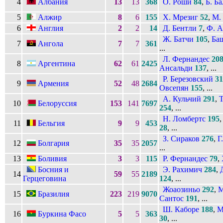
4
Албания
13
13
368
О. Роши
84
,
Б. Б
5
Алжир
8
6
155
Х. Мрезиг
52
,
М.
6
Англия
2
2
14
Д. Бентли
7
,
Ф. 
Ж. Батчи
105
,
Ба
7
Ангола
7
7
361
...
Л. Фернандес
20
8
Аргентина
62
61
2425
Ансальди
137
, ...
Р. Березовский
31
9
Армения
52
48
2684
Овсепян
155
, ...
А. Кульчий
291
,
Т
10
Белоруссия
153
141
7697
254
, ...
Н. Ломбертс
195
11
Бельгия
9
9
453
28
, ...
З. Сираков
276
,
Г
12
Болгария
35
35
2057
...
13
Боливия
3
3
115
Р. Фернандес
79
,
Босния и
Э. Рахимич
284
,
14
59
55
2189
Герцеговина
124
, ...
Жоаозиньо
292
,
М
15
Бразилия
223
219
9070
Сантос
191
, ...
Ш. Каборе
188
,
М
16
Буркина Фасо
5
5
363
30
, ...