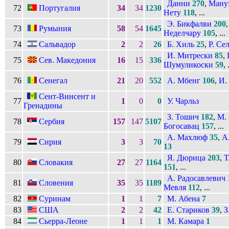
Данни
270
,
Ману
72
Португалия
34
34
1230
Нету
118
, ...
Э. Бикфалви
200
73
Румыния
58
54
1645
Неделчару
105
, ...
74
Сальвадор
2
2
26
Б. Хиль
25
,
Р. Се
И. Митрески
85
,
75
Сев. Македония
16
15
336
Шумуликоски
59
, 
76
Сенегал
21
20
552
А. Мбенг
106
,
И.
Сент-Винсент и
77
1
0
0
У. Чарльз
Гренадины
З. Тошич
182
,
М.
78
Сербия
157
147
5107
Богосавац
157
, ...
А. Махлюф
35
,
А
79
Сирия
3
3
70
13
Я. Дюрица
203
,
Т
80
Словакия
27
27
1164
151
, ...
А. Радосавлевич
81
Словения
35
35
1189
Мевля
112
, ...
82
Суринам
1
1
7
М. Абена
7
83
США
2
2
42
Е. Стариков
39
,
З
84
Сьерра-Леоне
1
1
1
М. Камара
1