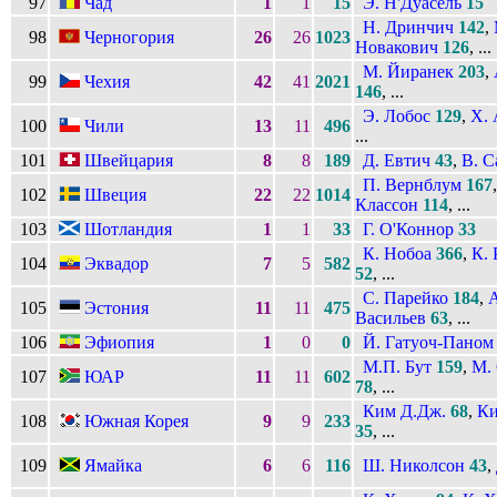
97
Чад
1
1
15
Э. Н'Дуасель
15
Н. Дринчич
142
,
98
Черногория
26
26
1023
Новакович
126
, ...
М. Йиранек
203
,
99
Чехия
42
41
2021
146
, ...
Э. Лобос
129
,
Х. 
100
Чили
13
11
496
...
101
Швейцария
8
8
189
Д. Евтич
43
,
В. С
П. Вернблум
167
102
Швеция
22
22
1014
Классон
114
, ...
103
Шотландия
1
1
33
Г. О'Коннор
33
К. Нобоа
366
,
К. 
104
Эквадор
7
5
582
52
, ...
С. Парейко
184
,
А
105
Эстония
11
11
475
Васильев
63
, ...
106
Эфиопия
1
0
0
Й. Гатуоч-Паном
М.П. Бут
159
,
М.
107
ЮАР
11
11
602
78
, ...
Ким Д.Дж.
68
,
Ки
108
Южная Корея
9
9
233
35
, ...
109
Ямайка
6
6
116
Ш. Николсон
43
,