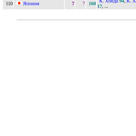
К. Хонда
94
,
К. 
110
Япония
7
7
160
17
, ...