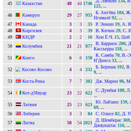
Д. Ляпкин
134
,
В
45
Казахстан
48
44
1746
125
, ...
Б. Ангбва
184
,
Ж.
46
Камерун
29
27
955
Нгамалё
92
, ...
47
Канада
3
3
35
Р. Эннин
19
,
А. 
48
Киргизия
4
3
39
В. Кичин
29
,
С. 
49
КНДР
2
2
16
Хон Ё.Ч.
15
,
Цой
В. Барриос
206
,
Д
50
Колумбия
21
21
877
Кассьерра
118
, ...
К. Самба
70
,
В.-Э
51
Конго
6
6
150
Н'Динга
33
, ...
Б. Бериша
192
,
В.
52
Косово
4
4
232
9
, ...
53
Коста-Рика
7
7
302
Дж. Марин
96
,
М.
С. Думбья
108
,
Л.
54
Кот-д'Ивуар
23
22
622
...
Ю. Лайзанс
159
,
55
Латвия
25
23
623
69
, ...
56
Либерия
3
3
84
С. Олисе
82
,
Д. У
Д. Шемберас
369
57
Литва
58
54
2021
Джяукштас
116
, ...