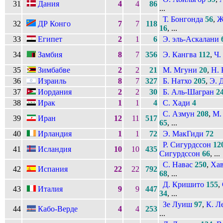
31
Дания
4
4
86
...
Т. Бонгонда
56
,
Ж
32
ДР Конго
7
7
118
16
, ...
33
Египет
2
1
6
Э. эль-Аскалани
34
Замбия
8
7
356
Э. Кангва
112
,
Ч.
35
Зимбабве
2
2
21
М. Мгуни
20
,
Н. 
36
Израиль
8
7
327
Б. Натхо
205
,
Э. 
37
Иордания
2
2
30
Б. Аль-Шагран
2
38
Ирак
1
1
4
С. Хади
4
С. Азмун
208
,
М.
39
Иран
12
11
517
65
, ...
40
Ирландия
1
1
72
Э. МакГиди
72
Р. Сигурдссон
12
41
Исландия
10
10
435
Сигурдссон
66
, ...
С. Навас
250
,
Хав
42
Испания
22
22
792
68
, ...
Д. Кришито
155
,
43
Италия
9
9
447
34
, ...
Зе Луиш
97
,
К. Л
44
Кабо-Верде
4
4
253
...