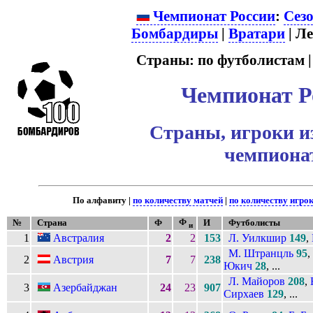
Чемпионат России
:
Сез
Бомбардиры
|
Вратари
| Л
Страны: по футболистам 
Чемпионат Р
Страны, игроки и
чемпиона
По алфавиту |
по количеству матчей
|
по количеству игро
Ф
№
Страна
Ф
И
Футболисты
и
1
Австралия
2
2
153
Л. Уилкшир
149
,
М. Штранцль
95
,
2
Австрия
7
7
238
Юкич
28
, ...
Л. Майоров
208
,
3
Азербайджан
24
23
907
Сирхаев
129
, ...