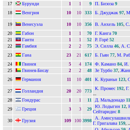
17
Бурунди
1
1
9
П. Бизоза
9
18
Венгрия
10
10
333
Б. Джуджак
97
,
М
19
Венесуэла
10
10
356
В. Анхель
105
,
С
20
Габон
1
1
70
Г. Канга
70
21
Гаити
1
1
52
Р. Горё
52
22
Гамбия
2
2
75
Э. Силла
46
,
А. С
23
Гана
23
21
617
Б. Гьян
77
,
М. Ра
24
Гвинея
5
4
174
Ф. Камано
84
,
И.
25
Гвинея-Бисау
2
2
48
Зе Турбо
37
,
Жан
26
Германия
11
10
401
К. Кураньи
123
,
С
К. Промес
192
,
Г.
27
Голландия
20
20
773
...
28
Гондурас
1
1
11
Д. Мальдонадо
1
Ю. Лодыгин
12
,
29
Греция
3
3
29
Сейтаридис
8
А. Амисулашвил
30
Грузия
109
100
3998
Г. Григалава
159
, ..
О. Абильгор
59
,