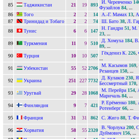
И. Черевченко
14
85
Таджикистан
21
19
893
Фузайлов
84
, ...
86
Того
2
2
14
А.-Г. Мамах
13
,
А
87
Тринидад и Тобаго
2
2
74
Ш. Бато
38
,
Л. Га
Н. Гандри
51
,
М.
88
Тунис
6
6
147
23
, ...
Д. Хомуха
184
,
В
89
Туркмения
11
9
510
89
, ...
Гёкдениз К.
226
,
90
Турция
10
10
507
...
М. Касымов
169
,
91
Узбекистан
55
52
2706
Резанцев
150
, ...
Д. Кулаков
230
,
Я
92
Украина
251
227
7732
Бессмертный
170
, 
М. Перейра
154
,
93
Уругвай
29
28
1068
Маричаль
84
, ...
Р. Ерёменко
180
,
94
Финляндия
9
7
421
Ротенберг
66
, ...
95
Франция
31
31
862
С. Жиго
88
,
Т. Ф
В. Чорлука
200
,
С
96
Хорватия
58
55
2320
Дуймович
156
, ...