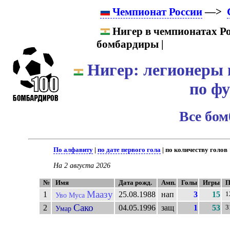
Чемпионат России
—>
Нигер в чемпионатах Р
бомбардиры |
Нигер: легионеры 
по ф
Все бо
По алфавиту
|
по дате первого гола
| по количеству голов
На 2 августа 2026
№
Имя
Дата рожд.
Амп.
Голы
Игры
П
Маазу
1
25.08.1988
нап
3
15
1
Уво Муса
Сако
2
04.05.1996
защ
1
53
3
Умар