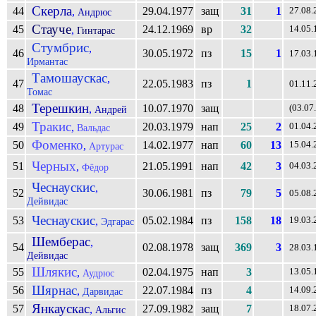
Скерла
44
29.04.1977
защ
31
1
,
27.08.
Андрюс
Стауче
45
24.12.1969
вр
32
,
14.05.
Гинтарас
Стумбрис
,
46
30.05.1972
пз
15
1
17.03.
Ирмантас
Тамошаускас
,
47
22.05.1983
пз
1
01.11.
Томас
Терешкин
48
10.07.1970
защ
,
(03.07
Андрей
Тракис
49
20.03.1979
нап
25
2
,
01.04.
Вальдас
Фоменко
50
14.02.1977
нап
60
13
,
15.04.
Артурас
Черных
51
21.05.1991
нап
42
3
,
04.03.
Фёдор
Чеснаускис
,
52
30.06.1981
пз
79
5
05.08.
Дейвидас
Чеснаускис
53
05.02.1984
пз
158
18
,
19.03.
Эдгарас
Шемберас
,
54
02.08.1978
защ
369
3
28.03.
Дейвидас
Шлякис
55
02.04.1975
нап
3
,
13.05.
Аудрюс
Шярнас
56
22.07.1984
пз
4
,
14.09.
Дарвидас
Янкаускас
57
27.09.1982
защ
7
,
18.07.
Альгис