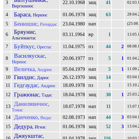
,
3
22.10.1968
защ
41
02.03.
Виргиниюс
Бараса
4
01.06.1978
защ
63
,
28.04.
Нериюс
Бенюшис
5
23.04.1980
нап
,
(25.08
Ричардас
Бряунис
,
6
03.11.1964
вр
1
13.05.
Альгимантас
Буйткус
7
11.04.1975
пз
44
2
,
08.08.
Орестас
Василяускас
,
8
20.06.1977
пз
5
1
01.04.
Нериюс
Величка
9
05.04.1979
нап
5
1
,
11.09.
Андрюс
Гвилдис
10
26.12.1970
защ
14
,
03.04.
Дарюс
Гедгаудас
11
18.09.1978
пз
1
,
15.10.
Андрюс
Гражюнас
12
18.04.1978
защ
30
1
,
25.03.
Тадас
Данилявичюс
,
13
18.07.1978
нап
11
15.07.
Томас
Данченко
14
02.08.1973
нап
44
3
,
03.04.
Видас
Дедура
15
01.06.1978
защ
52
3
,
13.04.
Игнас
Джяукштас
,
16
01.04.1978
защ
116
10.03.