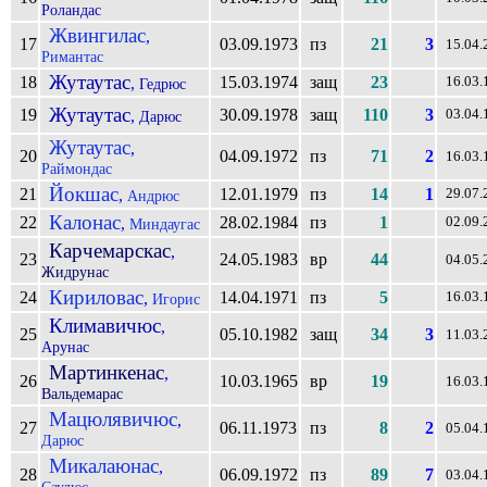
Роландас
Жвингилас
,
17
03.09.1973
пз
21
3
15.04.
Римантас
Жутаутас
18
15.03.1974
защ
23
,
16.03.
Гедрюс
Жутаутас
19
30.09.1978
защ
110
3
,
03.04.
Дарюс
Жутаутас
,
20
04.09.1972
пз
71
2
16.03.
Раймондас
Йокшас
21
12.01.1979
пз
14
1
,
29.07.
Андрюс
Калонас
22
28.02.1984
пз
1
,
02.09.
Миндаугас
Карчемарскас
,
23
24.05.1983
вр
44
04.05.
Жидрунас
Кириловас
24
14.04.1971
пз
5
,
16.03.
Игорис
Климавичюс
,
25
05.10.1982
защ
34
3
11.03.
Арунас
Мартинкенас
,
26
10.03.1965
вр
19
16.03.
Вальдемарас
Мацюлявичюс
,
27
06.11.1973
пз
8
2
05.04.
Дарюс
Микалаюнас
,
28
06.09.1972
пз
89
7
03.04.
Саулюс