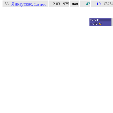
Янкаускас
58
12.03.1975
нап
47
19
,
17.07.
Эдгарас