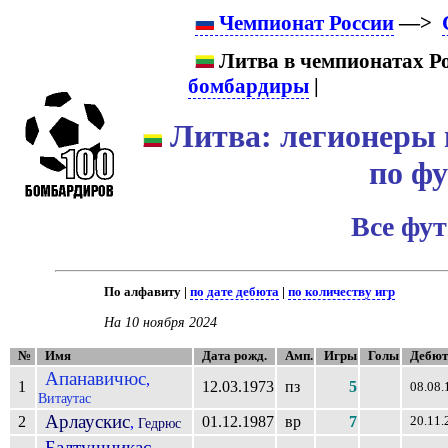
Чемпионат России
—>
Литва в чемпионатах Ро
бомбардиры
|
Литва: легионеры 
по ф
Все фу
По алфавиту |
по дате дебюта
|
по количеству игр
На 10 ноября 2024
№
Имя
Дата рожд.
Амп.
Игры
Голы
Дебют
Апанавичюс
,
1
12.03.1973
пз
5
08.08.
Витаутас
Арлаускис
2
01.12.1987
вр
7
,
20.11.
Гедрюс
Балтушникас