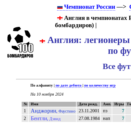
Чемпионат России
—>
Англия в чемпионатах Р
бомбардиров) |
Англия: легионеры 
по ф
Все фу
По алфавиту |
по дате дебюта
|
по количеству игр
На 10 ноября 2024
№
Имя
Дата рожд.
Амп.
Игры
Г
Анджорин
1
23.11.2001
пз
7
,
Фаустино
Бентли
2
27.08.1984
нап
7
,
Дэвид