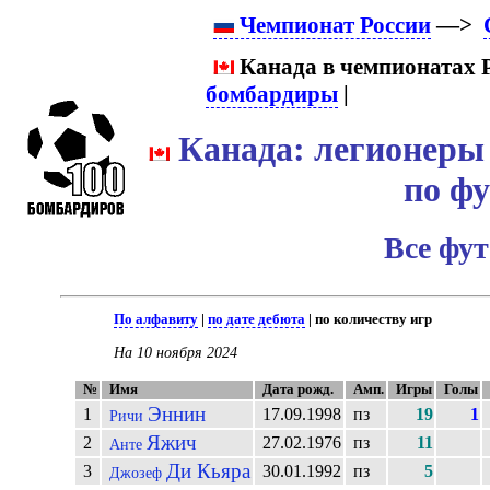
Чемпионат России
—>
Канада в чемпионатах Р
бомбардиры
|
Канада: легионеры 
по ф
Все фу
По алфавиту
|
по дате дебюта
| по количеству игр
На 10 ноября 2024
№
Имя
Дата рожд.
Амп.
Игры
Голы
Эннин
1
17.09.1998
пз
19
1
Ричи
Яжич
2
27.02.1976
пз
11
Анте
Ди Кьяра
3
30.01.1992
пз
5
Джозеф