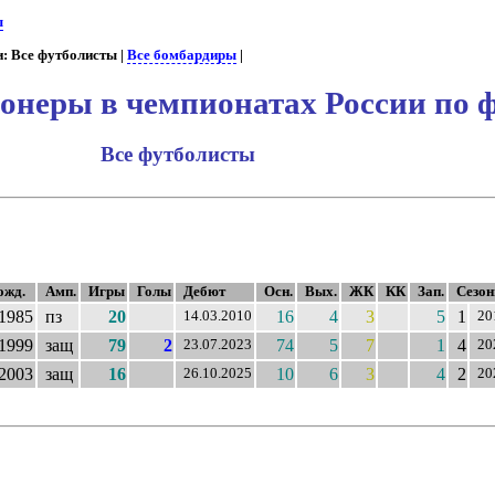
ы
: Все футболисты |
Все бомбардиры
|
онеры в чемпионатах России по 
Все футболисты
ожд.
Амп.
Игры
Голы
Дебют
Осн.
Вых.
ЖК
КК
Зап.
Сезон
.1985
пз
20
16
4
3
5
1
14.03.2010
20
.1999
защ
79
2
74
5
7
1
4
23.07.2023
20
.2003
защ
16
10
6
3
4
2
26.10.2025
20