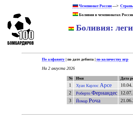
Чемпионат России
—>
Стран
Боливия в чемпионатах России
Боливия: леги
По алфавиту
| по дате дебюта |
по количеству игр
На 2 августа 2026
№
Имя
Дата р
Арсе
1
10.04
Хуан Карлос
Фернандес
2
12.07
Роберто
Роча
3
21.06
Йомар