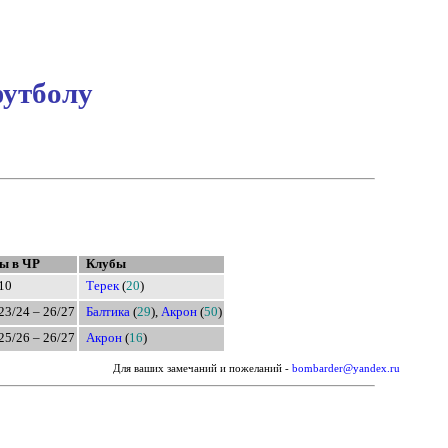
футболу
ы в ЧР
Клубы
10
Терек
(
20
)
23/24 – 26/27
Балтика
(
29
),
Акрон
(
50
)
25/26 – 26/27
Акрон
(
16
)
Для ваших замечаний и пожеланий -
bombarder@yandex.ru