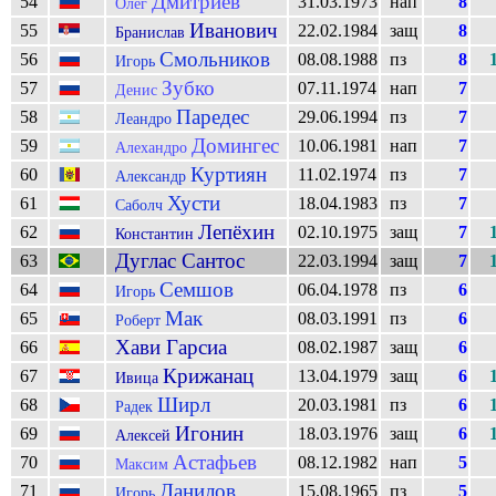
Дмитриев
54
31.03.1973
нап
8
Олег
Иванович
55
22.02.1984
защ
8
Бранислав
Смольников
56
08.08.1988
пз
8
Игорь
Зубко
57
07.11.1974
нап
7
Денис
Паредес
58
29.06.1994
пз
7
Леандро
Домингес
59
10.06.1981
нап
7
Алехандро
Куртиян
60
11.02.1974
пз
7
Александр
Хусти
61
18.04.1983
пз
7
Саболч
Лепёхин
62
02.10.1975
защ
7
Константин
Дуглас Сантос
63
22.03.1994
защ
7
Семшов
64
06.04.1978
пз
6
Игорь
Мак
65
08.03.1991
пз
6
Роберт
Хави Гарсиа
66
08.02.1987
защ
6
Крижанац
67
13.04.1979
защ
6
Ивица
Ширл
68
20.03.1981
пз
6
Радек
Игонин
69
18.03.1976
защ
6
Алексей
Астафьев
70
08.12.1982
нап
5
Максим
Данилов
71
15.08.1965
пз
5
Игорь