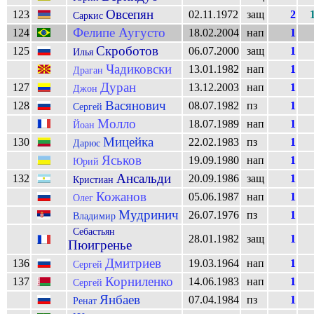
Овсепян
123
02.11.1972
защ
2
Саркис
Фелипе Аугусто
124
18.02.2004
нап
1
Скроботов
125
06.07.2000
защ
1
Илья
Чадиковски
13.01.1982
нап
1
Драган
Дуран
127
13.12.2003
нап
1
Джон
Васянович
128
08.07.1982
пз
1
Сергей
Молло
18.07.1989
нап
1
Йоан
Мицейка
130
22.02.1983
пз
1
Дарюс
Яськов
19.09.1980
нап
1
Юрий
Ансальди
132
20.09.1986
защ
1
Кристиан
Кожанов
05.06.1987
нап
1
Олег
Мудринич
26.07.1976
пз
1
Владимир
Себастьян
28.01.1982
защ
1
Пюигренье
Дмитриев
136
19.03.1964
нап
1
Сергей
Корниленко
137
14.06.1983
нап
1
Сергей
Янбаев
07.04.1984
пз
1
Ренат