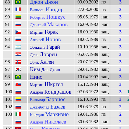
Джон Джон
88
09.09.2002
пз
3
Изидор
89
27.08.2000
пз
3
Вильсон
Пошкус
90
05.05.1979
нап
3
Робертас
Макаров
91
16.09.1982
нап
3
Дмитрий
Горак
92
16.09.1980
защ
3
Мартин
Ионов
93
18.02.1989
пз
3
Алексей
Гарай
94
10.10.1986
защ
3
Эсекьель
Ловрен
05.07.1989
защ
3
Деян
Хаген
96
20.07.1975
защ
3
Эрик
Ким
97
29.01.1982
защ
3
Дон Джин
Нино
98
10.04.1997
защ
3
Шкртел
99
15.12.1984
защ
3
Мартин
Кондрашов
100
07.08.1972
защ
3
Андрей
Барриос
101
16.10.1993
пз
3
Вильмар
Базаев
102
18.08.1979
пз
2
Джамбулад
Маркизио
103
19.01.1986
пз
2
Клаудио
Николаев
30.08.1982
нап
2
Андрей