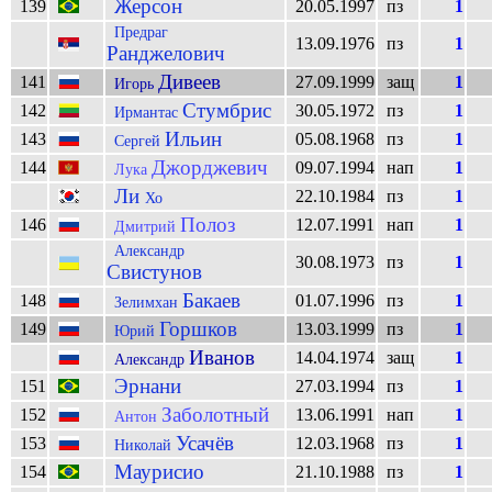
Жерсон
139
20.05.1997
пз
1
Предраг
13.09.1976
пз
1
Ранджелович
Дивеев
141
27.09.1999
защ
1
Игорь
Стумбрис
142
30.05.1972
пз
1
Ирмантас
Ильин
143
05.08.1968
пз
1
Сергей
Джорджевич
144
09.07.1994
нап
1
Лука
Ли
22.10.1984
пз
1
Хо
Полоз
146
12.07.1991
нап
1
Дмитрий
Александр
30.08.1973
пз
1
Свистунов
Бакаев
148
01.07.1996
пз
1
Зелимхан
Горшков
149
13.03.1999
пз
1
Юрий
Иванов
14.04.1974
защ
1
Александр
Эрнани
151
27.03.1994
пз
1
Заболотный
152
13.06.1991
нап
1
Антон
Усачёв
153
12.03.1968
пз
1
Николай
Маурисио
154
21.10.1988
пз
1