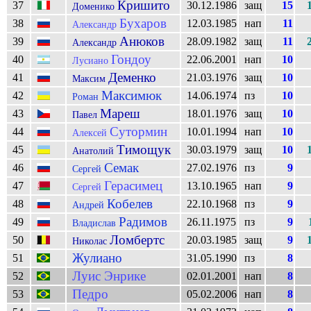
Кришито
37
30.12.1986
защ
15
Доменико
Бухаров
38
12.03.1985
нап
11
Александр
Анюков
39
28.09.1982
защ
11
Александр
Гондоу
40
22.06.2001
нап
10
Лусиано
Деменко
41
21.03.1976
защ
10
Максим
Максимюк
42
14.06.1974
пз
10
Роман
Мареш
43
18.01.1976
защ
10
Павел
Сутормин
44
10.01.1994
нап
10
Алексей
Тимощук
45
30.03.1979
защ
10
Анатолий
Семак
46
27.02.1976
пз
9
Сергей
Герасимец
47
13.10.1965
нап
9
Сергей
Кобелев
48
22.10.1968
пз
9
Андрей
Радимов
49
26.11.1975
пз
9
Владислав
Ломбертс
50
20.03.1985
защ
9
Николас
Жулиано
51
31.05.1990
пз
8
Луис Энрике
52
02.01.2001
нап
8
Педро
53
05.02.2006
нап
8