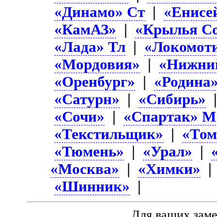
«Динамо» Ст
|
«Енисе
«КамАЗ»
|
«Крылья Со
«Лада» Тл
|
«Локомот
«Мордовия»
|
«Нижни
«Оренбург»
|
«Родина
«Сатурн»
|
«Сибирь»
«Сочи»
|
«Спартак» М
«Текстильщик»
|
«Том
«Тюмень»
|
«Урал»
|
«Москва»
|
«Химки»
«Шинник»
|
Для ваших зам