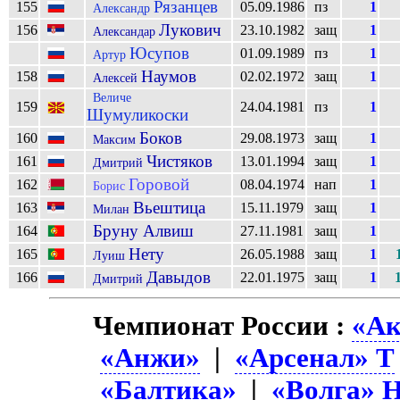
Рязанцев
155
05.09.1986
пз
1
Александр
Лукович
156
23.10.1982
защ
1
Александар
Юсупов
01.09.1989
пз
1
Артур
Наумов
158
02.02.1972
защ
1
Алексей
Величе
159
24.04.1981
пз
1
Шумуликоски
Боков
160
29.08.1973
защ
1
Максим
Чистяков
161
13.01.1994
защ
1
Дмитрий
Горовой
162
08.04.1974
нап
1
Борис
Вьештица
163
15.11.1979
защ
1
Милан
Бруну Алвиш
164
27.11.1981
защ
1
Нету
165
26.05.1988
защ
1
Луиш
Давыдов
166
22.01.1975
защ
1
Дмитрий
Чемпионат России :
«Ак
«Анжи»
|
«Арсенал» Т
«Балтика»
|
«Волга» 