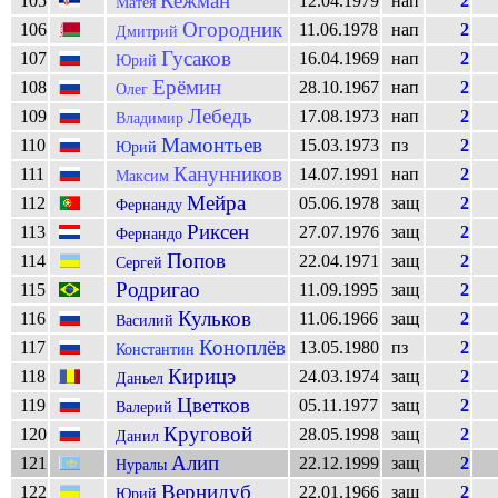
Кежман
105
12.04.1979
нап
2
Матея
Огородник
106
11.06.1978
нап
2
Дмитрий
Гусаков
107
16.04.1969
нап
2
Юрий
Ерёмин
108
28.10.1967
нап
2
Олег
Лебедь
109
17.08.1973
нап
2
Владимир
Мамонтьев
110
15.03.1973
пз
2
Юрий
Канунников
111
14.07.1991
нап
2
Максим
Мейра
112
05.06.1978
защ
2
Фернанду
Риксен
113
27.07.1976
защ
2
Фернандо
Попов
114
22.04.1971
защ
2
Сергей
Родригао
115
11.09.1995
защ
2
Кульков
116
11.06.1966
защ
2
Василий
Коноплёв
117
13.05.1980
пз
2
Константин
Кирицэ
118
24.03.1974
защ
2
Даньел
Цветков
119
05.11.1977
защ
2
Валерий
Круговой
120
28.05.1998
защ
2
Данил
Алип
121
22.12.1999
защ
2
Нуралы
Вернидуб
122
22.01.1966
защ
2
Юрий