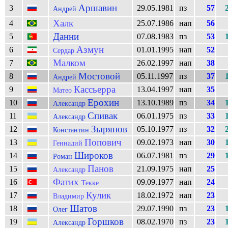
Аршавин
3
29.05.1981
пз
57
Андрей
Халк
4
25.07.1986
нап
56
Данни
5
07.08.1983
пз
53
Азмун
6
01.01.1995
нап
52
Сердар
Малком
7
26.02.1997
нап
38
Мостовой
8
05.11.1997
пз
37
Андрей
Кассьерра
9
13.04.1997
нап
35
Матео
Ерохин
10
13.10.1989
пз
34
Александр
Спивак
11
06.01.1975
пз
33
Александр
Зырянов
12
05.10.1977
пз
32
Константин
Попович
13
09.02.1973
нап
30
Геннадий
Широков
14
06.07.1981
пз
29
Роман
Панов
15
21.09.1975
нап
25
Александр
Фатих
16
09.09.1977
нап
24
Текке
Кулик
17
18.02.1972
нап
23
Владимир
Шатов
18
29.07.1990
пз
23
Олег
Горшков
19
08.02.1970
пз
23
Александр