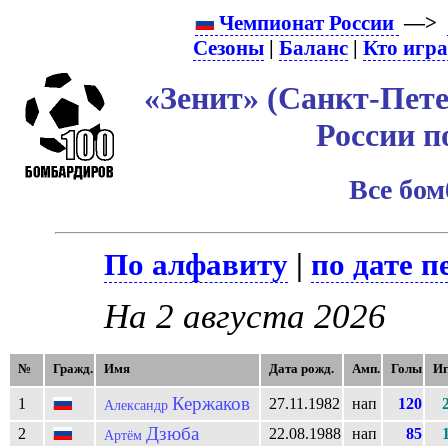
Чемпионат России
—>
Сезоны
|
Баланс
|
Кто игр
«Зенит» (Санкт-Пете
России п
Все бо
По алфавиту
|
по дате п
На 2 августа 2026
№
Гражд.
Имя
Дата рожд.
Амп.
Голы
И
Кержаков
1
27.11.1982
нап
120
Александр
Дзюба
2
22.08.1988
нап
85
Артём