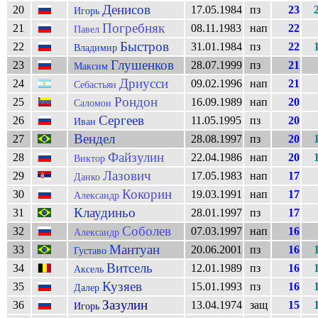
Денисов
20
17.05.1984
пз
23
Игорь
Погребняк
21
08.11.1983
нап
22
Павел
Быстров
22
31.01.1984
пз
22
Владимир
Глушенков
23
28.07.1999
пз
21
Максим
Дриусси
24
09.02.1996
нап
21
Себастьян
Рондон
25
16.09.1989
нап
20
Саломон
Сергеев
26
11.05.1995
пз
20
Иван
Вендел
27
28.08.1997
пз
20
Файзулин
28
22.04.1986
нап
20
Виктор
Лазович
29
17.05.1983
нап
17
Данко
Кокорин
30
19.03.1991
нап
17
Александр
Клаудиньо
31
28.01.1997
пз
17
Соболев
32
07.03.1997
нап
16
Александр
Мантуан
33
20.06.2001
пз
16
Густаво
Витсель
34
12.01.1989
пз
16
Аксель
Кузяев
35
15.01.1993
пз
16
Далер
Зазулин
36
13.04.1974
защ
15
Игорь