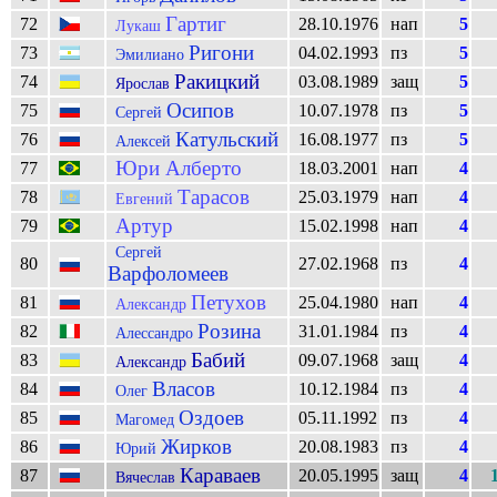
Гартиг
72
28.10.1976
нап
5
Лукаш
Ригони
73
04.02.1993
пз
5
Эмилиано
Ракицкий
74
03.08.1989
защ
5
Ярослав
Осипов
75
10.07.1978
пз
5
Сергей
Катульский
76
16.08.1977
пз
5
Алексей
Юри Алберто
77
18.03.2001
нап
4
Тарасов
78
25.03.1979
нап
4
Евгений
Артур
79
15.02.1998
нап
4
Сергей
80
27.02.1968
пз
4
Варфоломеев
Петухов
81
25.04.1980
нап
4
Александр
Розина
82
31.01.1984
пз
4
Алессандро
Бабий
83
09.07.1968
защ
4
Александр
Власов
84
10.12.1984
пз
4
Олег
Оздоев
85
05.11.1992
пз
4
Магомед
Жирков
86
20.08.1983
пз
4
Юрий
Караваев
87
20.05.1995
защ
4
Вячеслав