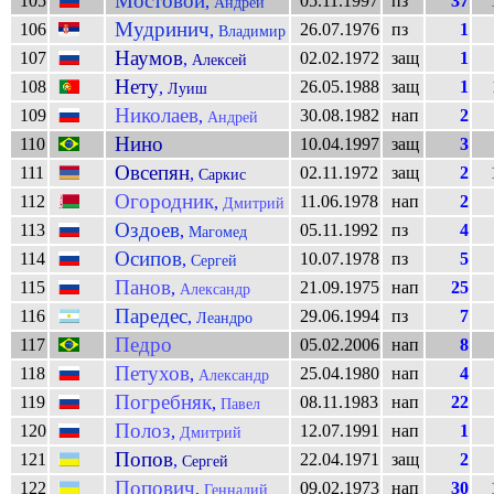
Мостовой
105
05.11.1997
пз
37
,
Андрей
Мудринич
106
26.07.1976
пз
1
,
Владимир
Наумов
107
02.02.1972
защ
1
,
Алексей
Нету
108
26.05.1988
защ
1
,
Луиш
Николаев
109
30.08.1982
нап
2
,
Андрей
Нино
110
10.04.1997
защ
3
Овсепян
111
02.11.1972
защ
2
,
Саркис
Огородник
112
11.06.1978
нап
2
,
Дмитрий
Оздоев
113
05.11.1992
пз
4
,
Магомед
Осипов
114
10.07.1978
пз
5
,
Сергей
Панов
115
21.09.1975
нап
25
,
Александр
Паредес
116
29.06.1994
пз
7
,
Леандро
Педро
117
05.02.2006
нап
8
Петухов
118
25.04.1980
нап
4
,
Александр
Погребняк
119
08.11.1983
нап
22
,
Павел
Полоз
120
12.07.1991
нап
1
,
Дмитрий
Попов
121
22.04.1971
защ
2
,
Сергей
Попович
122
09.02.1973
нап
30
,
Геннадий