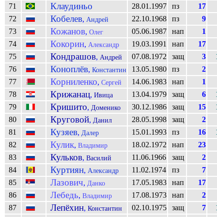
Клаудиньо
71
28.01.1997
пз
17
Кобелев
72
22.10.1968
пз
9
,
Андрей
Кожанов
73
05.06.1987
нап
1
,
Олег
Кокорин
74
19.03.1991
нап
17
,
Александр
Кондрашов
75
07.08.1972
защ
3
,
Андрей
Коноплёв
76
13.05.1980
пз
2
,
Константин
Корниленко
77
14.06.1983
нап
1
,
Сергей
Крижанац
78
13.04.1979
защ
6
,
Ивица
Кришито
79
30.12.1986
защ
15
,
Доменико
Круговой
80
28.05.1998
защ
2
,
Данил
Кузяев
81
15.01.1993
пз
16
,
Далер
Кулик
82
18.02.1972
нап
23
,
Владимир
Кульков
83
11.06.1966
защ
2
,
Василий
Куртиян
84
11.02.1974
пз
7
,
Александр
Лазович
85
17.05.1983
нап
17
,
Данко
Лебедь
86
17.08.1973
нап
2
,
Владимир
Лепёхин
87
02.10.1975
защ
7
,
Константин