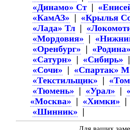
«Динамо» Ст
|
«Енисе
«КамАЗ»
|
«Крылья Со
«Лада» Тл
|
«Локомот
«Мордовия»
|
«Нижни
«Оренбург»
|
«Родина
«Сатурн»
|
«Сибирь»
«Сочи»
|
«Спартак» М
«Текстильщик»
|
«Том
«Тюмень»
|
«Урал»
|
«Москва»
|
«Химки»
«Шинник»
|
Для ваших зам