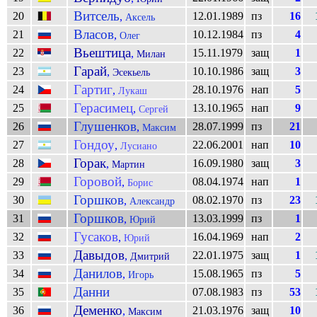
Витсель
20
12.01.1989
пз
16
,
Аксель
Власов
21
10.12.1984
пз
4
,
Олег
Вьештица
22
15.11.1979
защ
1
,
Милан
Гарай
23
10.10.1986
защ
3
,
Эсекьель
Гартиг
24
28.10.1976
нап
5
,
Лукаш
Герасимец
25
13.10.1965
нап
9
,
Сергей
Глушенков
26
28.07.1999
пз
21
,
Максим
Гондоу
27
22.06.2001
нап
10
,
Лусиано
Горак
28
16.09.1980
защ
3
,
Мартин
Горовой
29
08.04.1974
нап
1
,
Борис
Горшков
30
08.02.1970
пз
23
,
Александр
Горшков
31
13.03.1999
пз
1
,
Юрий
Гусаков
32
16.04.1969
нап
2
,
Юрий
Давыдов
33
22.01.1975
защ
1
,
Дмитрий
Данилов
34
15.08.1965
пз
5
,
Игорь
Данни
35
07.08.1983
пз
53
Деменко
36
21.03.1976
защ
10
,
Максим