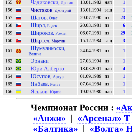
Чадиковски
155
13.01.1982
нап
1
,
Драган
Чистяков
156
13.01.1994
защ
1
,
Дмитрий
Шатов
157
29.07.1990
пз
23
,
Олег
Ширл
158
20.03.1981
пз
6
,
Радек
Широков
159
06.07.1981
пз
29
,
Роман
Шкртел
160
15.12.1984
защ
3
,
Мартин
Шумуликоски
,
161
24.04.1981
пз
1
Величе
Эрнани
162
27.03.1994
пз
1
Юри Алберто
163
18.03.2001
нап
4
Юсупов
164
01.09.1989
пз
1
,
Артур
Янбаев
165
07.04.1984
пз
1
,
Ренат
Яськов
166
19.09.1980
нап
1
,
Юрий
Чемпионат России :
«Ак
«Анжи»
|
«Арсенал» Т
«Балтика»
|
«Волга» 