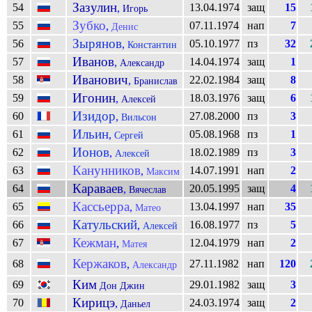
Зазулин
54
13.04.1974
защ
15
,
Игорь
Зубко
55
07.11.1974
нап
7
,
Денис
Зырянов
56
05.10.1977
пз
32
,
Константин
Иванов
57
14.04.1974
защ
1
,
Александр
Иванович
58
22.02.1984
защ
8
,
Бранислав
Игонин
59
18.03.1976
защ
6
,
Алексей
Изидор
60
27.08.2000
пз
3
,
Вильсон
Ильин
61
05.08.1968
пз
1
,
Сергей
Ионов
62
18.02.1989
пз
3
,
Алексей
Канунников
63
14.07.1991
нап
2
,
Максим
Караваев
64
20.05.1995
защ
4
,
Вячеслав
Кассьерра
65
13.04.1997
нап
35
,
Матео
Катульский
66
16.08.1977
пз
5
,
Алексей
Кежман
67
12.04.1979
нап
2
,
Матея
Кержаков
68
27.11.1982
нап
120
,
Александр
Ким
69
29.01.1982
защ
3
Дон Джин
Кирицэ
70
24.03.1974
защ
2
,
Даньел