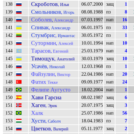
Скроботов
138
06.07.2000
защ
1
,
Илья
Смольников
139
08.08.1988
пз
8
,
Игорь
Соболев
140
07.03.1997
нап
16
,
Александр
Спивак
141
06.01.1975
пз
33
,
Александр
Стумбрис
142
30.05.1972
пз
1
,
Ирмантас
Сутормин
143
10.01.1994
нап
10
,
Алексей
Тарасов
144
25.03.1979
нап
4
,
Евгений
Тимощук
145
30.03.1979
защ
10
,
Анатолий
Усачёв
146
12.03.1968
пз
1
,
Николай
Файзулин
147
22.04.1986
нап
20
,
Виктор
Фатих
148
09.09.1977
нап
24
Текке
Фелипе Аугусто
149
18.02.2004
нап
1
Хави Гарсиа
150
08.02.1987
защ
6
Хаген
151
20.07.1975
защ
3
,
Эрик
Халк
152
25.07.1986
нап
56
Хусти
153
18.04.1983
пз
7
,
Саболч
Цветков
154
05.11.1977
защ
2
,
Валерий