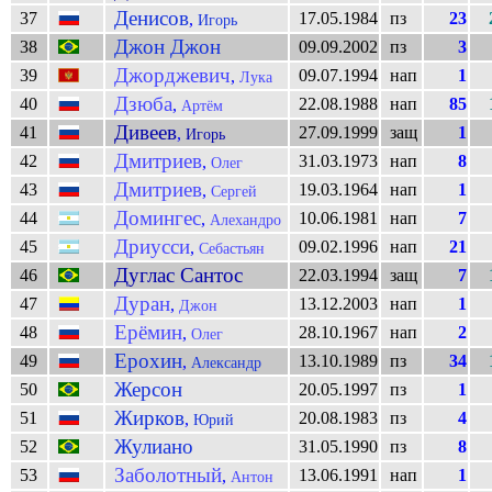
Денисов
37
17.05.1984
пз
23
,
Игорь
Джон Джон
38
09.09.2002
пз
3
Джорджевич
39
09.07.1994
нап
1
,
Лука
Дзюба
40
22.08.1988
нап
85
,
Артём
Дивеев
41
27.09.1999
защ
1
,
Игорь
Дмитриев
42
31.03.1973
нап
8
,
Олег
Дмитриев
43
19.03.1964
нап
1
,
Сергей
Домингес
44
10.06.1981
нап
7
,
Алехандро
Дриусси
45
09.02.1996
нап
21
,
Себастьян
Дуглас Сантос
46
22.03.1994
защ
7
Дуран
47
13.12.2003
нап
1
,
Джон
Ерёмин
48
28.10.1967
нап
2
,
Олег
Ерохин
49
13.10.1989
пз
34
,
Александр
Жерсон
50
20.05.1997
пз
1
Жирков
51
20.08.1983
пз
4
,
Юрий
Жулиано
52
31.05.1990
пз
8
Заболотный
53
13.06.1991
нап
1
,
Антон