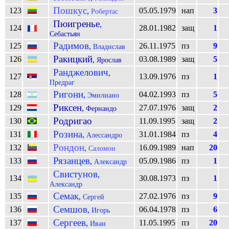
Пошкус
123
05.05.1979
нап
3
,
Робертас
Пюигренье
,
124
28.01.1982
защ
1
Себастьян
Радимов
125
26.11.1975
пз
9
,
Владислав
Ракицкий
126
03.08.1989
защ
5
,
Ярослав
Ранджелович
,
127
13.09.1976
пз
1
Предраг
Ригони
128
04.02.1993
пз
5
,
Эмилиано
Риксен
129
27.07.1976
защ
2
,
Фернандо
Родригао
130
11.09.1995
защ
2
Розина
131
31.01.1984
пз
4
,
Алессандро
Рондон
132
16.09.1989
нап
20
,
Саломон
Рязанцев
133
05.09.1986
пз
1
,
Александр
Свистунов
,
134
30.08.1973
пз
1
Александр
Семак
135
27.02.1976
пз
9
,
Сергей
Семшов
136
06.04.1978
пз
6
,
Игорь
Сергеев
137
11.05.1995
пз
20
,
Иван