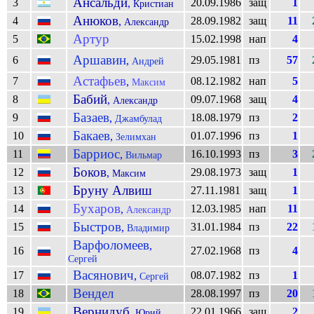
Ансальди
3
20.09.1986
защ
1
,
Кристиан
Анюков
4
28.09.1982
защ
11
,
Александр
Артур
5
15.02.1998
нап
4
Аршавин
6
29.05.1981
пз
57
,
Андрей
Астафьев
7
08.12.1982
нап
5
,
Максим
Бабий
8
09.07.1968
защ
4
,
Александр
Базаев
9
18.08.1979
пз
2
,
Джамбулад
Бакаев
10
01.07.1996
пз
1
,
Зелимхан
Барриос
11
16.10.1993
пз
3
,
Вильмар
Боков
12
29.08.1973
защ
1
,
Максим
Бруну Алвиш
13
27.11.1981
защ
1
Бухаров
14
12.03.1985
нап
11
,
Александр
Быстров
15
31.01.1984
пз
22
,
Владимир
Варфоломеев
,
16
27.02.1968
пз
4
Сергей
Васянович
17
08.07.1982
пз
1
,
Сергей
Вендел
18
28.08.1997
пз
20
Вернидуб
19
22.01.1966
защ
2
,
Юрий