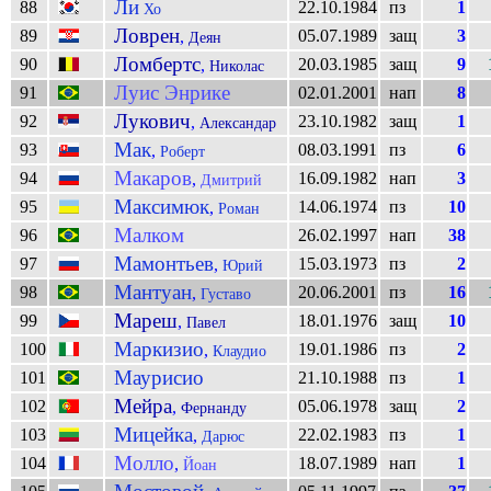
Ли
88
22.10.1984
пз
1
Хо
Ловрен
89
05.07.1989
защ
3
,
Деян
Ломбертс
90
20.03.1985
защ
9
,
Николас
Луис Энрике
91
02.01.2001
нап
8
Лукович
92
23.10.1982
защ
1
,
Александар
Мак
93
08.03.1991
пз
6
,
Роберт
Макаров
94
16.09.1982
нап
3
,
Дмитрий
Максимюк
95
14.06.1974
пз
10
,
Роман
Малком
96
26.02.1997
нап
38
Мамонтьев
97
15.03.1973
пз
2
,
Юрий
Мантуан
98
20.06.2001
пз
16
,
Густаво
Мареш
99
18.01.1976
защ
10
,
Павел
Маркизио
100
19.01.1986
пз
2
,
Клаудио
Маурисио
101
21.10.1988
пз
1
Мейра
102
05.06.1978
защ
2
,
Фернанду
Мицейка
103
22.02.1983
пз
1
,
Дарюс
Молло
104
18.07.1989
нап
1
,
Йоан