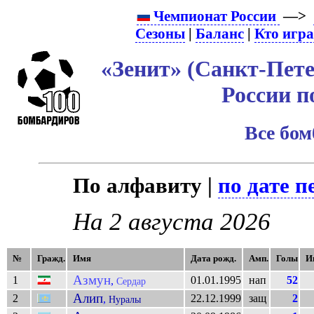
Чемпионат России
—>
Сезоны
|
Баланс
|
Кто игр
«Зенит» (Санкт-Пете
России п
Все бо
По алфавиту |
по дате п
На 2 августа 2026
№
Гражд.
Имя
Дата рожд.
Амп.
Голы
И
Азмун
1
01.01.1995
нап
52
,
Сердар
Алип
2
22.12.1999
защ
2
,
Нуралы