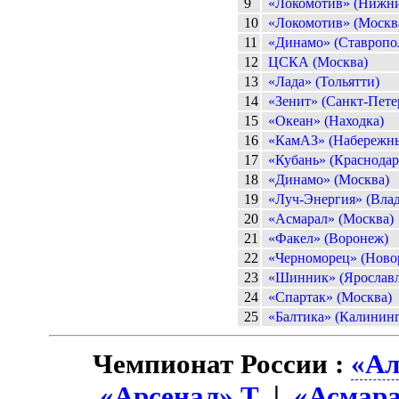
9
«Локомотив» (Нижни
10
«Локомотив» (Москв
11
«Динамо» (Ставропо
12
ЦСКА (Москва)
13
«Лада» (Тольятти)
14
«Зенит» (Санкт-Пете
15
«Океан» (Находка)
16
«КамАЗ» (Набережн
17
«Кубань» (Краснодар
18
«Динамо» (Москва)
19
«Луч-Энергия» (Вла
20
«Асмарал» (Москва)
21
«Факел» (Воронеж)
22
«Черноморец» (Ново
23
«Шинник» (Ярославл
24
«Спартак» (Москва)
25
«Балтика» (Калининг
Чемпионат России :
«Ал
«Арсенал» Т
|
«Асмар