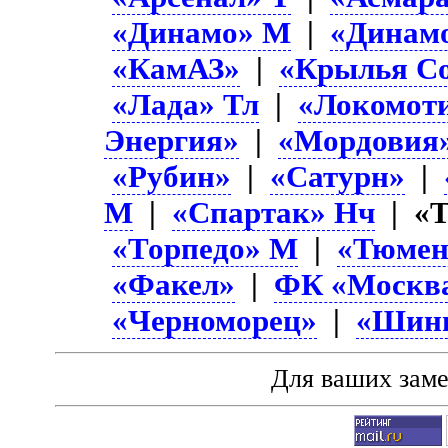
«Динамо» М
|
«Динам
«КамАЗ»
|
«Крылья Со
«Лада» Тл
|
«Локомот
Энергия»
|
«Мордовия
«Рубин»
|
«Сатурн»
|
М
|
«Спартак» Нч
| «Т
«Торпедо» М
|
«Тюмен
«Факел»
|
ФК «Москв
«Черноморец»
|
«Шин
Для ваших зам