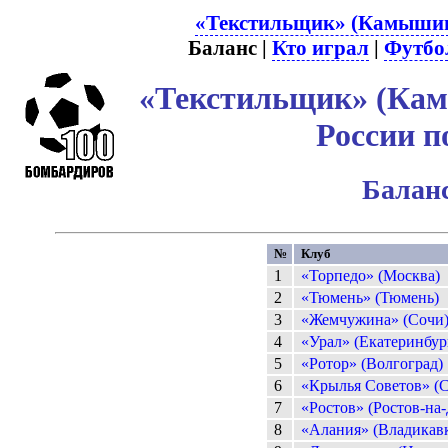
«Текстильщик» (Камышин)
Баланс |
Кто играл
|
Футбо
«Текстильщик» (Кам
России п
Баланс
№
Клуб
1
«Торпедо» (Москва)
2
«Тюмень» (Тюмень)
3
«Жемчужина» (Сочи
4
«Урал» (Екатеринбур
5
«Ротор» (Волгоград)
6
«Крылья Советов» (С
7
«Ростов» (Ростов-на
8
«Алания» (Владикавк