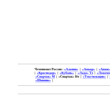
Чемпионат России :
«Алания»
|
«Амкар»
|
«Анжи»
|
«Краснодар»
|
«Кубань»
|
«Лада» Тл
|
«Локомо
«Спартак» М
| «Спартак» Нч |
«Текстильщик»
|
«Шинник»
|