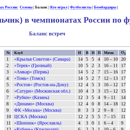
ах России:
Сезоны
| Баланс |
Кто играл
|
Футболисты
|
Бомбардиры
|
ьчик) в чемпионатах России по ф
Баланс встреч
О
№
Клуб
И
В
Н
П
Мячи
3
1
«Крылья Советов» (Самара)
14
5
5
4
10 – 10
20
2
«Терек» (Грозный)
10
5
2
3
16 – 11
17
3
«Амкар» (Пермь)
14
5
2
7
15 – 16
17
4
«Томь» (Томск)
14
5
2
7
12 – 13
17
5
«Ростов» (Ростов-на-Дону)
12
4
5
3
16 – 12
17
6
«Сатурн» (Московская обл.)
10
4
3
3
15 – 12
15
7
«Рубин» (Казань)
12
3
5
4
9 – 11
14
8
«Динамо» (Москва)
12
4
0
8
14 – 18
12
9
ФК «Москва» (Москва)
8
3
3
2
9 – 8
12
10
ЦСКА (Москва)
12
2
5
5
7 – 15
11
11
«Шинник» (Ярославль)
4
3
0
1
6 – 4
9
12
«Кубань» (Краснодар)
6
2
3
1
10 – 6
9