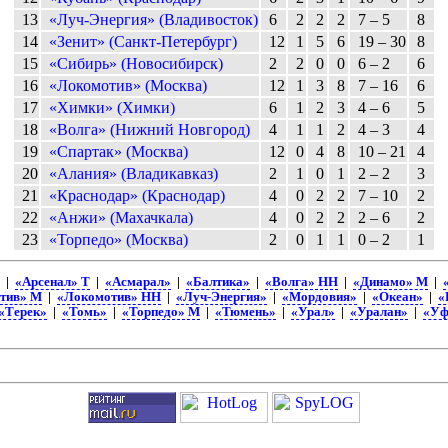
13
«Луч-Энергия» (Владивосток)
6
2
2
2
7 – 5
8
14
«Зенит» (Санкт-Петербург)
12
1
5
6
19 – 30
8
15
«Сибирь» (Новосибирск)
2
2
0
0
6 – 2
6
16
«Локомотив» (Москва)
12
1
3
8
7 – 16
6
17
«Химки» (Химки)
6
1
2
3
4 – 6
5
18
«Волга» (Нижний Новгород)
4
1
1
2
4 – 3
4
19
«Спартак» (Москва)
12
0
4
8
10 – 21
4
20
«Алания» (Владикавказ)
2
1
0
1
2 – 2
3
21
«Краснодар» (Краснодар)
4
0
2
2
7 – 10
2
22
«Анжи» (Махачкала)
4
0
2
2
2 – 6
2
23
«Торпедо» (Москва)
2
0
1
1
0 – 2
1
|
«Арсенал» Т
|
«Асмарал»
|
«Балтика»
|
«Волга» НН
|
«Динамо» М
|
тив» М
|
«Локомотив» НН
|
«Луч-Энергия»
|
«Мордовия»
|
«Океан»
|
«
«Терек»
|
«Томь»
|
«Торпедо» М
|
«Тюмень»
|
«Урал»
|
«Уралан»
|
«Уф