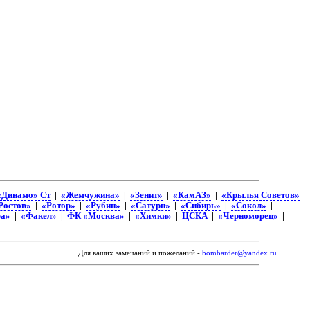
«Динамо» Ст
|
«Жемчужина»
|
«Зенит»
|
«КамАЗ»
|
«Крылья Советов»
Ростов»
|
«Ротор»
|
«Рубин»
|
«Сатурн»
|
«Сибирь»
|
«Сокол»
|
а»
|
«Факел»
|
ФК «Москва»
|
«Химки»
|
ЦСКА
|
«Черноморец»
|
Для ваших замечаний и пожеланий -
bombarder@yandex.ru