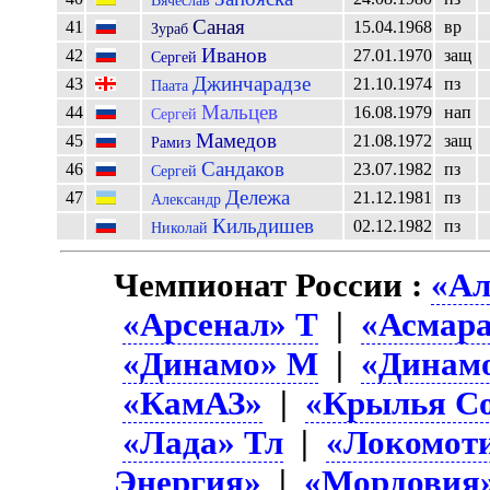
Саная
41
15.04.1968
вр
Зураб
Иванов
42
27.01.1970
защ
Сергей
Джинчарадзе
43
21.10.1974
пз
Паата
Мальцев
44
16.08.1979
нап
Сергей
Мамедов
45
21.08.1972
защ
Рамиз
Сандаков
46
23.07.1982
пз
Сергей
Дележа
47
21.12.1981
пз
Александр
Кильдишев
02.12.1982
пз
Николай
Чемпионат России :
«Ал
«Арсенал» Т
|
«Асмар
«Динамо» М
|
«Динам
«КамАЗ»
|
«Крылья Со
«Лада» Тл
|
«Локомот
Энергия»
|
«Мордовия