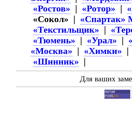
«Ростов»
|
«Ротор»
|
«Сокол» |
«Спартак» 
«Текстильщик»
|
«Тер
«Тюмень»
|
«Урал»
|
«Москва»
|
«Химки»
«Шинник»
|
Для ваших зам