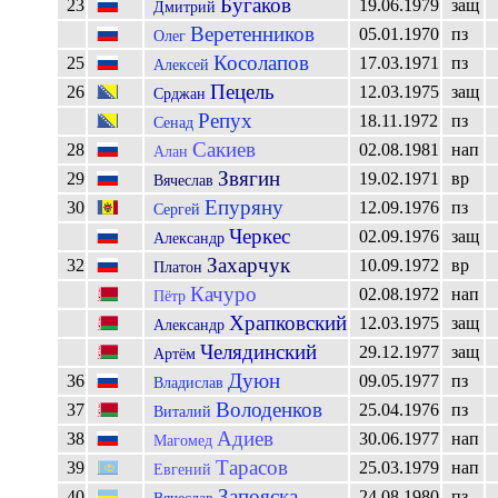
Бугаков
23
19.06.1979
защ
Дмитрий
Веретенников
05.01.1970
пз
Олег
Косолапов
25
17.03.1971
пз
Алексей
Пецель
26
12.03.1975
защ
Срджан
Репух
18.11.1972
пз
Сенад
Сакиев
28
02.08.1981
нап
Алан
Звягин
29
19.02.1971
вр
Вячеслав
Епуряну
30
12.09.1976
пз
Сергей
Черкес
02.09.1976
защ
Александр
Захарчук
32
10.09.1972
вр
Платон
Качуро
02.08.1972
нап
Пётр
Храпковский
12.03.1975
защ
Александр
Челядинский
29.12.1977
защ
Артём
Дуюн
36
09.05.1977
пз
Владислав
Володенков
37
25.04.1976
пз
Виталий
Адиев
38
30.06.1977
нап
Магомед
Тарасов
39
25.03.1979
нап
Евгений
Запояска
40
24.08.1980
пз
Вячеслав