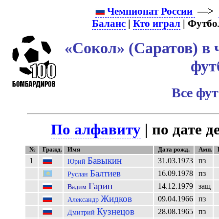
Чемпионат России
—>
Баланс
|
Кто играл
| Футбо
«Сокол» (Саратов) в 
фут
Все фу
По алфавиту
| по дате д
№
Гражд.
Имя
Дата рожд.
Амп.
Бавыкин
1
31.03.1973
пз
Юрий
Балтиев
16.09.1978
пз
Руслан
Гарин
14.12.1979
защ
Вадим
Жидков
09.04.1966
пз
Александр
Кузнецов
28.08.1965
пз
Дмитрий